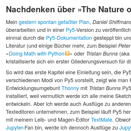
Nachdenken über »The Nature of
Mein
gestern spontan gefaßter Plan
,
Daniel Shiffman
überarbeiten und in einer
Py5
-Version zu veröffentli
einmal durch die
Py5-Dokumentation
gesteppt bin un
Literatur (und einige Bücher mehr, zum Beispiel
Peter
»
Doing Math with Python
« oder
(aka
Tristan Bunns
kristallisierte sich ein erster Gliederungsversuch für 
So wird das erste Kapitel eine Einleitung sein, die Py
verschiedenen Modi von Py5 vorstellt, zeigt wie man 
Entwicklungsumgebunt
Thonny
mit
Py5
Tristan Bunns
installiert, weil vermutlich werde ich alle meine Sketc
entwickeln. Aber ich werde auch Ausflüge zu anderen
Texteditoren unternehmen, zum Beispiel läuft Py5 he
mit meinem Leib- und Magen-Editor
TextMate
. Obwoh
Jupyter
-Fan bin, werde ich dennoch Ausflüge zu
Jupy