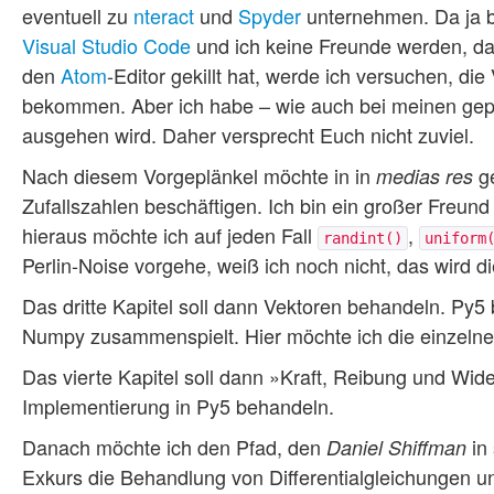
eventuell zu
nteract
und
Spyder
unternehmen. Da ja b
Visual Studio Code
und ich keine Freunde werden, da
den
Atom
-Editor gekillt hat, werde ich versuchen, 
bekommen. Aber ich habe – wie auch bei meinen gepl
ausgehen wird. Daher versprecht Euch nicht zuviel.
Nach diesem Vorgeplänkel möchte in in
ge
medias res
Zufallszahlen beschäftigen. Ich bin ein großer Freun
hieraus möchte ich auf jeden Fall
,
randint()
uniform
Perlin-Noise vorgehe, weiß ich noch nicht, das wird d
Das dritte Kapitel soll dann Vektoren behandeln. Py5 
Numpy zusammenspielt. Hier möchte ich die einzelnen
Das vierte Kapitel soll dann »Kraft, Reibung und W
Implementierung in Py5 behandeln.
Danach möchte ich den Pfad, den
in
Daniel Shiffman
Exkurs die Behandlung von Differentialgleichungen 