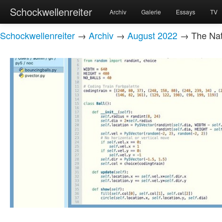
Schockwellenreiter
Archiv
Galerie
Essays
TV
Schockwellenreiter
→
Archiv
→
August 2022
→ The Nat