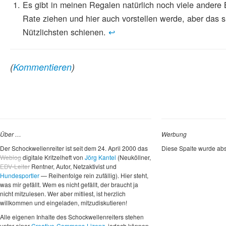
Es gibt in meinen Regalen natürlich noch viele andere 
Rate ziehen und hier auch vorstellen werde, aber das si
Nützlichsten schienen.
↩
(
Kommentieren
)
Über …
Werbung
Der Schockwellenreiter ist seit dem 24. April 2000 das
Diese Spalte wurde abs
Weblog
digitale Kritzelheft von
Jörg Kantel
(Neuköllner,
EDV-Leiter
Rentner, Autor, Netzaktivist und
Hundesportler
— Reihenfolge rein zufällig). Hier steht,
was mir gefällt. Wem es nicht gefällt, der braucht ja
nicht mitzulesen. Wer aber mitliest, ist herzlich
willkommen und eingeladen, mitzudiskutieren!
Alle eigenen Inhalte des Schockwellenreiters stehen
unter einer
Creative-Commons-Lizenz
, jedoch können