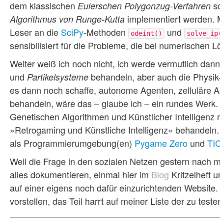
dem klassischen
so
Eulerschen Polygonzug-Verfahren
implementiert werden. 
Algorithmus von Runge-Kutta
Leser an die
SciPy
-Methoden
und
odeint()
solve_ip
sensibilisiert für die Probleme, die bei numerischen 
Weiter weiß ich noch nicht, ich werde vermutlich dan
und
behandeln, aber auch die Physi
Partikelsysteme
es dann noch schaffe, autonome Agenten, zelluläre
behandeln, wäre das – glaube ich – ein rundes Werk
Genetischen Algorithmen und Künstlicher Intelligenz
»Retrogaming und Künstliche Intelligenz« behandeln.
als Programmierumgebung(en)
Pygame Zero
und
TI
Weil die Frage in den sozialen Netzen gestern nach 
alles dokumentieren, einmal hier im
Blog
Kritzelheft 
auf einer eigens noch dafür einzurichtenden Website
vorstellen, das Teil harrt auf meiner Liste der zu te