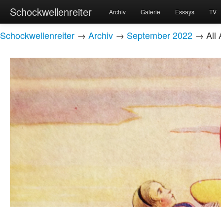
Schockwellenreiter
Archiv
Galerie
Essays
TV
Schockwellenreiter
→
Archiv
→
September 2022
→ All A