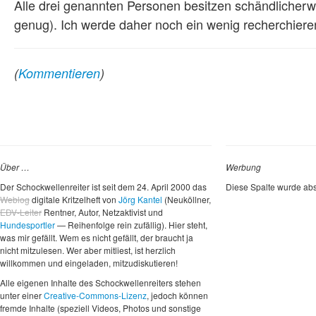
Alle drei genannten Personen besitzen schändlicherwe
genug). Ich werde daher noch ein wenig recherchiere
(
Kommentieren
)
Über …
Werbung
Der Schockwellenreiter ist seit dem 24. April 2000 das
Diese Spalte wurde abs
Weblog
digitale Kritzelheft von
Jörg Kantel
(Neuköllner,
EDV-Leiter
Rentner, Autor, Netzaktivist und
Hundesportler
— Reihenfolge rein zufällig). Hier steht,
was mir gefällt. Wem es nicht gefällt, der braucht ja
nicht mitzulesen. Wer aber mitliest, ist herzlich
willkommen und eingeladen, mitzudiskutieren!
Alle eigenen Inhalte des Schockwellenreiters stehen
unter einer
Creative-Commons-Lizenz
, jedoch können
fremde Inhalte (speziell Videos, Photos und sonstige