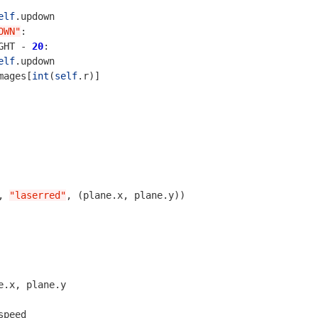
elf
.
updown
OWN"
:
GHT
-
20
:
elf
.
updown
mages
[
int
(
self
.
r
)]
,
"laserred"
,
(
plane
.
x
,
plane
.
y
))
e
.
x
,
plane
.
y
speed