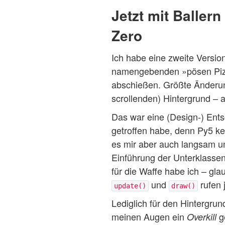
Jetzt mit Baller
Zero
Ich habe eine zweite Versio
namengebenden »pösen Pizzas
abschießen. Größte Änderu
scrollenden) Hintergrund –
Das war eine (Design-) Ents
getroffen habe, denn Py5 k
es mir aber auch langsam un
Einführung der Unterklasse
für die Waffe habe ich – gl
und
rufen 
update()
draw()
Lediglich für den Hintergrun
meinen Augen ein
g
Overkill