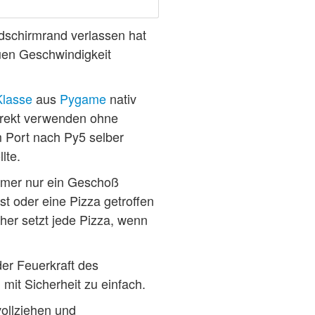
ldschirmrand verlassen hat
uen Geschwindigkeit
Klasse
aus
Pygame
nativ
rekt verwenden ohne
m Port nach Py5 selber
lte.
mmer nur ein Geschoß
t oder eine Pizza getroffen
aher setzt jede Pizza, wenn
er Feuerkraft des
mit Sicherheit zu einfach.
vollziehen und