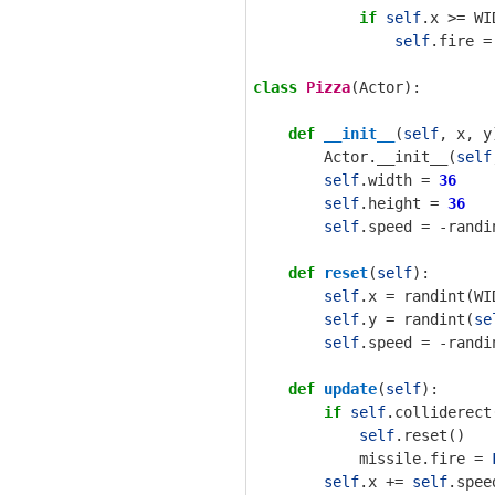
if
self
.
x
>=
WI
self
.
fire
=
class
Pizza
(
Actor
):
def
__init__
(
self
,
x
,
y
Actor
.
__init__
(
self
self
.
width
=
36
self
.
height
=
36
self
.
speed
=
-
randi
def
reset
(
self
):
self
.
x
=
randint
(
WI
self
.
y
=
randint
(
se
self
.
speed
=
-
randi
def
update
(
self
):
if
self
.
colliderect
self
.
reset
()
missile
.
fire
=
self
.
x
+=
self
.
spee