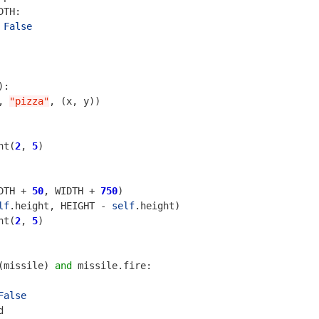
DTH
:
False
):
,
"pizza"
,
(
x
,
y
))
nt
(
2
,
5
)
DTH
+
50
,
WIDTH
+
750
)
lf
.
height
,
HEIGHT
-
self
.
height
)
nt
(
2
,
5
)
(
missile
)
and
missile
.
fire
:
False
d