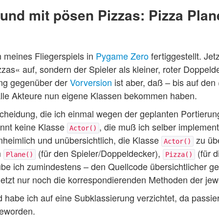
n und mit pösen Pizzas: Pizza Pla
n meines Fliegerspiels in
Pygame Zero
fertiggestellt. Jet
« auf, sondern der Spieler als kleiner, roter Doppeld
ng gegenüber der
Vorversion
ist aber, daß – bis auf de
 alle Akteure nun eigene Klassen bekommen haben.
cheidung, die ich einmal wegen der geplanten Portierun
ennt keine Klasse
, die muß ich selber implemen
Actor()
heimlich und unübersichtlich, die Klasse
zu übe
Actor()
n
(für den Spieler/Doppeldecker),
(für 
Plane()
Pizza()
aube ich zumindestens – den Quellcode übersichtlicher g
jetzt nur noch die korrespondierenden Methoden der jewe
d habe ich auf eine Subklassierung verzichtet, da passie
eworden.