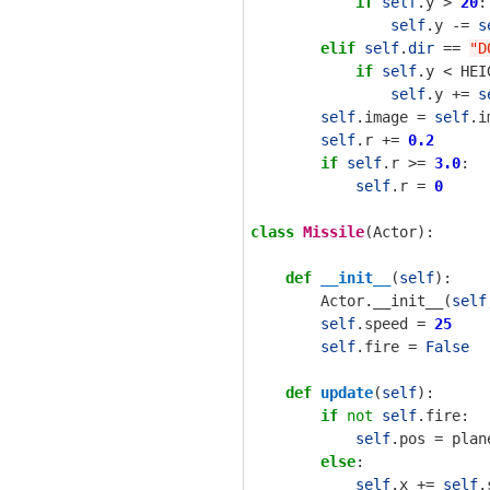
if
self
.
y
>
20
:
self
.
y
-=
s
elif
self
.
dir
==
"D
if
self
.
y
<
HEI
self
.
y
+=
s
self
.
image
=
self
.
i
self
.
r
+=
0.2
if
self
.
r
>=
3.0
:
self
.
r
=
0
class
Missile
(
Actor
):
def
__init__
(
self
):
Actor
.
__init__
(
self
self
.
speed
=
25
self
.
fire
=
False
def
update
(
self
):
if
not
self
.
fire
:
self
.
pos
=
plan
else
:
self
.
x
+=
self
.