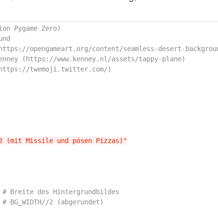
on Pygame Zero)

nd

https://opengameart.org/content/seamless-desert-backgroun
enney (https://www.kenney.nl/assets/tappy-plane)

2 (mit Missile und pösen Pizzas)"