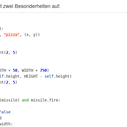
t zwei Besonderheiten auf:
):
,
"pizza"
,
(
x
,
y
))
nt
(
2
,
5
)
DTH
+
50
,
WIDTH
+
750
)
lf
.
height
,
HEIGHT
-
self
.
height
)
nt
(
2
,
5
)
(
missile
)
and
missile
.
fire
:
False
d
width
: