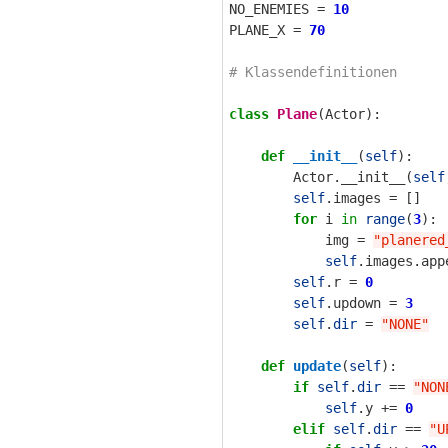
NO_ENEMIES
=
10
PLANE_X
=
70
class
Plane
(
Actor
):
def
__init__
(
self
):
Actor
.
__init__
(
self
self
.
images
=
[]
for
i
in
range
(
3
):
img
=
"planered
self
.
images
.
app
self
.
r
=
0
self
.
updown
=
3
self
.
dir
=
"NONE"
def
update
(
self
):
if
self
.
dir
==
"NON
self
.
y
+=
0
elif
self
.
dir
==
"U