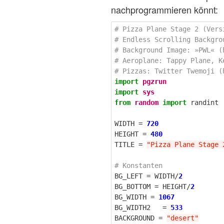
nachprogrammieren könnt:
# Pizza Plane Stage 2 (Versi
# Endless Scrolling Backgrou
# Background Image: »PWL« (
# Aeroplane: Tappy Plane, K
import
pgzrun
import
sys
from
random
import
randint
WIDTH
=
720
HEIGHT
=
480
TITLE
=
"Pizza Plane Stage 
BG_LEFT
=
WIDTH
/
2
BG_BOTTOM
=
HEIGHT
/
2
BG_WIDTH
=
1067
BG_WIDTH2
=
533
BACKGROUND
=
"desert"