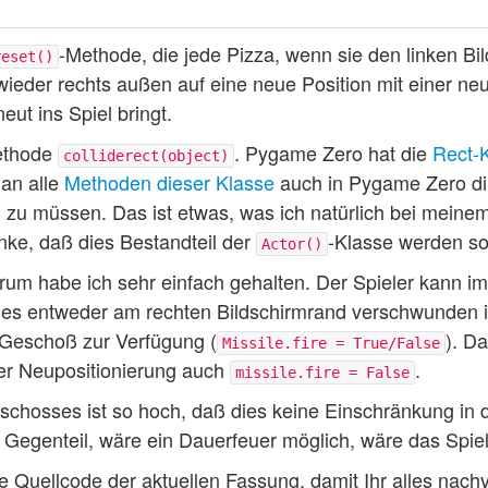
-Methode, die jede Pizza, wenn sie den linken Bi
reset()
ieder rechts außen auf eine neue Position mit einer ne
eut ins Spiel bringt.
Methode
. Pygame Zero hat die
Rect-
colliderect(object)
an alle
Methoden dieser Klasse
auch in Pygame Zero di
zu müssen. Das ist etwas, was ich natürlich bei meine
nke, daß dies Bestandteil der
-Klasse werden sol
Actor()
um habe ich sehr einfach gehalten. Der Spieler kann i
es entweder am rechten Bildschirmrand verschwunden is
 Geschoß zur Verfügung (
). D
Missile.fire = True/False
hrer Neupositionierung auch
.
missile.fire = False
chosses ist so hoch, daß dies keine Einschränkung in d
Gegenteil, wäre ein Dauerfeuer möglich, wäre das Spiel 
 Quellcode der aktuellen Fassung, damit Ihr alles nach