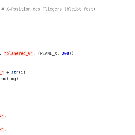
,
"planered_0"
,
(
PLANE_X
,
200
))
_"
+
str
(
i
)
end
(
img
)
E"
:
P"
: