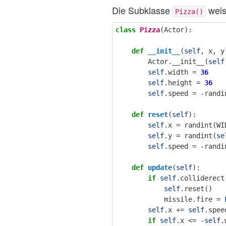
Die Subklasse
weis
Pizza()
class
Pizza
(
Actor
):
def
__init__
(
self
,
x
,
y
Actor
.
__init__
(
self
self
.
width
=
36
self
.
height
=
36
self
.
speed
=
-
randi
def
reset
(
self
):
self
.
x
=
randint
(
WI
self
.
y
=
randint
(
se
self
.
speed
=
-
randi
def
update
(
self
):
if
self
.
colliderect
self
.
reset
()
missile
.
fire
=
self
.
x
+=
self
.
spee
if
self
.
x
<=
-
self
.