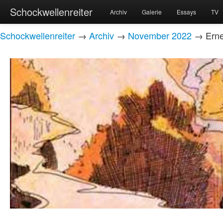
Schockwellenreiter
Archiv
Galerie
Essays
TV
Schockwellenreiter
→
Archiv
→
November 2022
→ Erneu