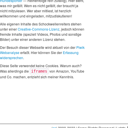
Hundesportler
— Reihenfolge rein zufällig). Hier steht,
was mir gefällt. Wem es nicht gefällt, der braucht ja
nicht mitzulesen. Wer aber mitliest, ist herzlich
willkommen und eingeladen, mitzudiskutieren!
Alle eigenen Inhalte des Schockwellenreiters stehen
unter einer
Creative-Commons-Lizenz
, jedoch können
fremde Inhalte (speziell Videos, Photos und sonstige
Bilder) unter einer anderen Lizenz stehen.
Der Besuch dieser Webseite wird aktuell von der
Piwik
Webanalyse
erfaßt. Hier können Sie der
Erfassung
widersprechen
.
Diese Seite verwendet keine Cookies. Warum auch?
Was allerdings die
von Amazon, YouTube
iframes
und Co. machen, entzieht sich meiner Kenntnis.
(
cc
) 2000-2022 | Some Rights Reserved | Letzte 