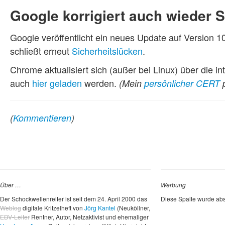
Google korrigiert auch wieder 
Google veröffentlicht ein neues Update auf Version
schließt erneut
Sicherheitslücken
.
Chrome aktualisiert sich (außer bei Linux) über die i
auch
hier geladen
werden.
(Mein
persönlicher CERT
p
(
Kommentieren
)
Über …
Werbung
Der Schockwellenreiter ist seit dem 24. April 2000 das
Diese Spalte wurde abs
Weblog
digitale Kritzelheft von
Jörg Kantel
(Neuköllner,
EDV-Leiter
Rentner, Autor, Netzaktivist und ehemaliger