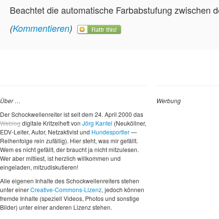
Beachtet die automatische Farbabstufung zwischen d
(
Kommentieren
)
Über …
Werbung
Der Schockwellenreiter ist seit dem 24. April 2000 das
Weblog
digitale Kritzelheft von
Jörg Kantel
(Neuköllner,
EDV-Leiter, Autor, Netzaktivist und
Hundesportler
—
Reihenfolge rein zufällig). Hier steht, was mir gefällt.
Wem es nicht gefällt, der braucht ja nicht mitzulesen.
Wer aber mitliest, ist herzlich willkommen und
eingeladen, mitzudiskutieren!
Alle eigenen Inhalte des Schockwellenreiters stehen
unter einer
Creative-Commons-Lizenz
, jedoch können
fremde Inhalte (speziell Videos, Photos und sonstige
Bilder) unter einer anderen Lizenz stehen.