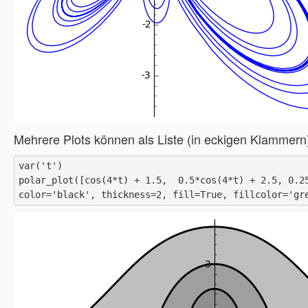
Mehrere Plots können als Liste (in eckigen Klammer
var('t')

polar_plot([cos(4*t) + 1.5,  0.5*cos(4*t) + 2.5, 0.25