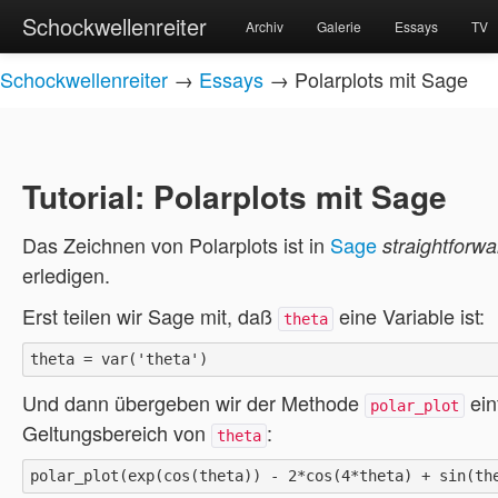
Schockwellenreiter
Archiv
Galerie
Essays
TV
Schockwellenreiter
→
Essays
→ Polarplots mit Sage
Tutorial: Polarplots mit Sage
Das Zeichnen von Polarplots ist in
Sage
straightforwa
erledigen.
Erst teilen wir Sage mit, daß
eine Variable ist:
theta
Und dann übergeben wir der Methode
ein
polar_plot
Geltungsbereich von
:
theta