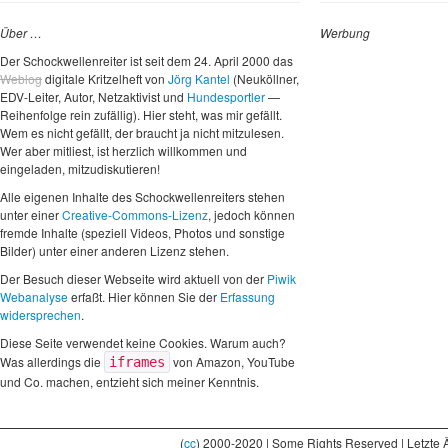
Über …
Werbung
Der Schockwellenreiter ist seit dem 24. April 2000 das
Weblog
digitale Kritzelheft von
Jörg Kantel
(Neuköllner,
EDV-Leiter, Autor, Netzaktivist und
Hundesportler
—
Reihenfolge rein zufällig). Hier steht, was mir gefällt.
Wem es nicht gefällt, der braucht ja nicht mitzulesen.
Wer aber mitliest, ist herzlich willkommen und
eingeladen, mitzudiskutieren!
Alle eigenen Inhalte des Schockwellenreiters stehen
unter einer
Creative-Commons-Lizenz
, jedoch können
fremde Inhalte (speziell Videos, Photos und sonstige
Bilder) unter einer anderen Lizenz stehen.
Der Besuch dieser Webseite wird aktuell von der
Piwik
Webanalyse
erfaßt. Hier können Sie der
Erfassung
widersprechen
.
Diese Seite verwendet keine Cookies. Warum auch?
Was allerdings die
von Amazon, YouTube
iframes
und Co. machen, entzieht sich meiner Kenntnis.
(
cc
) 2000-2020 | Some Rights Reserved | Letzte 