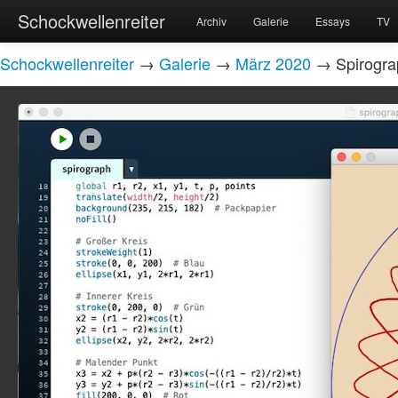
Schockwellenreiter
Archiv
Galerie
Essays
TV
Schockwellenreiter
→
Galerie
→
März 2020
→ Spirogra