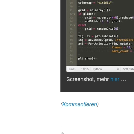
Screenshot, mehr
hier
…
(
Kommentieren
)