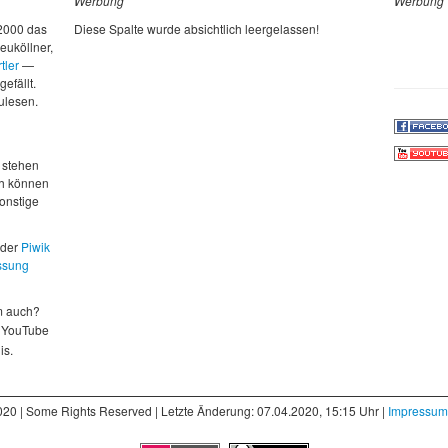
Werbung
Werbung
 2000 das
Diese Spalte wurde absichtlich leergelassen!
euköllner,
tler
—
gefällt.
zulesen.
d
 stehen
ch können
sonstige
 der
Piwik
ssung
m auch?
 YouTube
is.
020 | Some Rights Reserved | Letzte Änderung: 07.04.2020, 15:15 Uhr |
Impressum