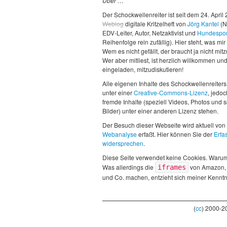
Über …
Der Schockwellenreiter ist seit dem 24. April
Weblog
digitale Kritzelheft von
Jörg Kantel
(N
EDV-Leiter, Autor, Netzaktivist und
Hundespor
Reihenfolge rein zufällig). Hier steht, was mir 
Wem es nicht gefällt, der braucht ja nicht mit
Wer aber mitliest, ist herzlich willkommen un
eingeladen, mitzudiskutieren!
Alle eigenen Inhalte des Schockwellenreiters
unter einer
Creative-Commons-Lizenz
, jedo
fremde Inhalte (speziell Videos, Photos und 
Bilder) unter einer anderen Lizenz stehen.
Der Besuch dieser Webseite wird aktuell von
Webanalyse
erfaßt. Hier können Sie der
Erfa
widersprechen
.
Diese Seite verwendet keine Cookies. Waru
Was allerdings die
von Amazon,
iframes
und Co. machen, entzieht sich meiner Kenntn
(
cc
) 2000-2