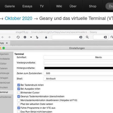
Galerie
Essays
TV
Wiki
Über
Shop
→
Oktober 2020
→ Geany und das virtuelle Terminal (V