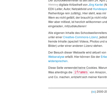
Der Schockwellenreiter ist seit dem 24. April
Weblog
digitale Kritzelheft von
Jörg Kantel
(N
EDV-Leiter, Autor, Netzaktivist und
Hundespor
Reihenfolge rein zufällig). Hier steht, was mir 
Wem es nicht gefällt, der braucht ja nicht mit
Wer aber mitliest, ist herzlich willkommen un
eingeladen, mitzudiskutieren!
Alle eigenen Inhalte des Schockwellenreiters
unter einer
Creative-Commons-Lizenz
, jedo
fremde Inhalte (speziell Videos, Photos und 
Bilder) unter einer anderen Lizenz stehen.
Der Besuch dieser Webseite wird aktuell von
Webanalyse
erfaßt. Hier können Sie der
Erfa
widersprechen
.
Diese Seite verwendet keine Cookies. Waru
Was allerdings die
von Amazon,
iframes
und Co. machen, entzieht sich meiner Kenntn
(
cc
) 2000-2