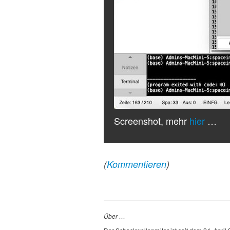
Screenshot, mehr
hier
…
(
Kommentieren
)
Über …