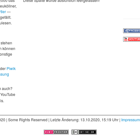
 2000 das
Diese Spalte wurde absichtlich leergelassen!
euköllner,
tler
—
gefällt.
zulesen.
d
 stehen
ch können
sonstige
 der
Piwik
ssung
m auch?
 YouTube
is.
020 | Some Rights Reserved | Letzte Änderung: 13.10.2020, 15:19 Uhr |
Impressum