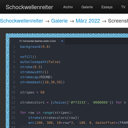
Schockwellenreiter
Archiv
Galerie
Essays
TV
Schockwellenreiter
→
Galerie
→
März 2022
→ Screensho