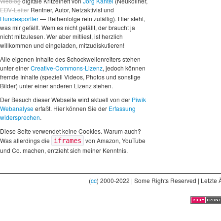
Weblog
digitale Kritzelheft von
Jörg Kantel
(Neuköllner,
EDV-Leiter
Rentner, Autor, Netzaktivist und
Hundesportler
— Reihenfolge rein zufällig). Hier steht,
was mir gefällt. Wem es nicht gefällt, der braucht ja
nicht mitzulesen. Wer aber mitliest, ist herzlich
willkommen und eingeladen, mitzudiskutieren!
Alle eigenen Inhalte des Schockwellenreiters stehen
unter einer
Creative-Commons-Lizenz
, jedoch können
fremde Inhalte (speziell Videos, Photos und sonstige
Bilder) unter einer anderen Lizenz stehen.
Der Besuch dieser Webseite wird aktuell von der
Piwik
Webanalyse
erfaßt. Hier können Sie der
Erfassung
widersprechen
.
Diese Seite verwendet keine Cookies. Warum auch?
Was allerdings die
von Amazon, YouTube
iframes
und Co. machen, entzieht sich meiner Kenntnis.
(
cc
) 2000-2022 | Some Rights Reserved | Letzte 