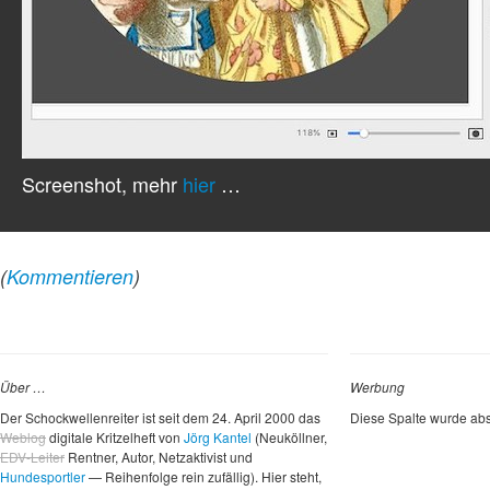
Screenshot, mehr
hier
…
(
Kommentieren
)
Über …
Werbung
Der Schockwellenreiter ist seit dem 24. April 2000 das
Diese Spalte wurde abs
Weblog
digitale Kritzelheft von
Jörg Kantel
(Neuköllner,
EDV-Leiter
Rentner, Autor, Netzaktivist und
Hundesportler
— Reihenfolge rein zufällig). Hier steht,