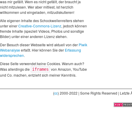
was mir gefällt. Wem es nicht gefällt, der braucht ja
nicht mitzulesen. Wer aber mitliest, ist herzlich
willkommen und eingeladen, mitzudiskutieren!
Alle eigenen Inhalte des Schockwellenreiters stehen
unter einer
Creative-Commons-Lizenz
, jedoch können
fremde Inhalte (speziell Videos, Photos und sonstige
Bilder) unter einer anderen Lizenz stehen.
Der Besuch dieser Webseite wird aktuell von der
Piwik
Webanalyse
erfaßt. Hier können Sie der
Erfassung
widersprechen
.
Diese Seite verwendet keine Cookies. Warum auch?
Was allerdings die
von Amazon, YouTube
iframes
und Co. machen, entzieht sich meiner Kenntnis.
(
cc
) 2000-2022 | Some Rights Reserved | Letzte 