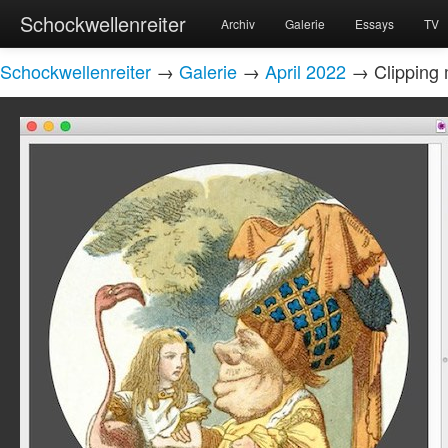
Schockwellenreiter
Archiv
Galerie
Essays
TV
Schockwellenreiter
→
Galerie
→
April 2022
→ Clipping 