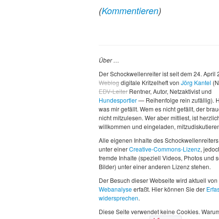
(
Kommentieren
)
Über …
Der Schockwellenreiter ist seit dem 24. April
Weblog
digitale Kritzelheft von
Jörg Kantel
(N
EDV-Leiter
Rentner, Autor, Netzaktivist und
Hundesportler
— Reihenfolge rein zufällig). H
was mir gefällt. Wem es nicht gefällt, der brau
nicht mitzulesen. Wer aber mitliest, ist herzlic
willkommen und eingeladen, mitzudiskutiere
Alle eigenen Inhalte des Schockwellenreiters
unter einer
Creative-Commons-Lizenz
, jedo
fremde Inhalte (speziell Videos, Photos und 
Bilder) unter einer anderen Lizenz stehen.
Der Besuch dieser Webseite wird aktuell von
Webanalyse
erfaßt. Hier können Sie der
Erfa
widersprechen
.
Diese Seite verwendet keine Cookies. Waru