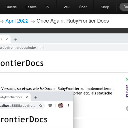
Galerie
Essays
TV
Wiki
Über
Shop
→
April 2022
→ Once Again: RubyFrontier Docs