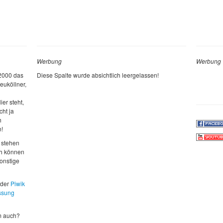
Werbung
Werbung
 2000 das
Diese Spalte wurde absichtlich leergelassen!
euköllner,
ier steht,
cht ja
h
n!
 stehen
ch können
sonstige
 der
Piwik
ssung
m auch?