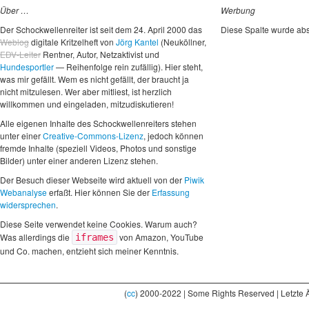
Über …
Werbung
Der Schockwellenreiter ist seit dem 24. April 2000 das
Diese Spalte wurde abs
Weblog
digitale Kritzelheft von
Jörg Kantel
(Neuköllner,
EDV-Leiter
Rentner, Autor, Netzaktivist und
Hundesportler
— Reihenfolge rein zufällig). Hier steht,
was mir gefällt. Wem es nicht gefällt, der braucht ja
nicht mitzulesen. Wer aber mitliest, ist herzlich
willkommen und eingeladen, mitzudiskutieren!
Alle eigenen Inhalte des Schockwellenreiters stehen
unter einer
Creative-Commons-Lizenz
, jedoch können
fremde Inhalte (speziell Videos, Photos und sonstige
Bilder) unter einer anderen Lizenz stehen.
Der Besuch dieser Webseite wird aktuell von der
Piwik
Webanalyse
erfaßt. Hier können Sie der
Erfassung
widersprechen
.
Diese Seite verwendet keine Cookies. Warum auch?
Was allerdings die
von Amazon, YouTube
iframes
und Co. machen, entzieht sich meiner Kenntnis.
(
cc
) 2000-2022 | Some Rights Reserved | Letzte 