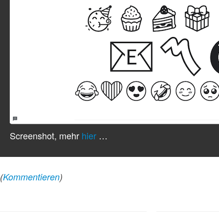
Screenshot, mehr
hier
…
(
Kommentieren
)