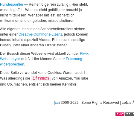
Hundesportler
— Reihenfolge rein zufällig). Hier steht,
was mir gefällt. Wem es nicht gefällt, der braucht ja
nicht mitzulesen. Wer aber mitliest, ist herzlich
willkommen und eingeladen, mitzudiskutieren!
Alle eigenen Inhalte des Schockwellenreiters stehen
unter einer
Creative-Commons-Lizenz
, jedoch können
fremde Inhalte (speziell Videos, Photos und sonstige
Bilder) unter einer anderen Lizenz stehen.
Der Besuch dieser Webseite wird aktuell von der
Piwik
Webanalyse
erfaßt. Hier können Sie der
Erfassung
widersprechen
.
Diese Seite verwendet keine Cookies. Warum auch?
Was allerdings die
von Amazon, YouTube
iframes
und Co. machen, entzieht sich meiner Kenntnis.
(
cc
) 2000-2022 | Some Rights Reserved | Letzte 