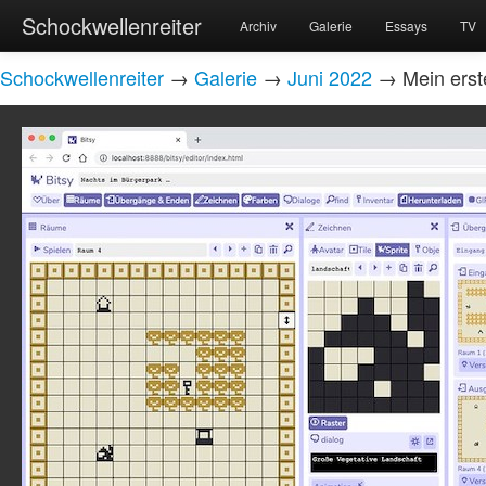
Schockwellenreiter
Archiv
Galerie
Essays
TV
Schockwellenreiter
→
Galerie
→
Juni 2022
→ Mein erste