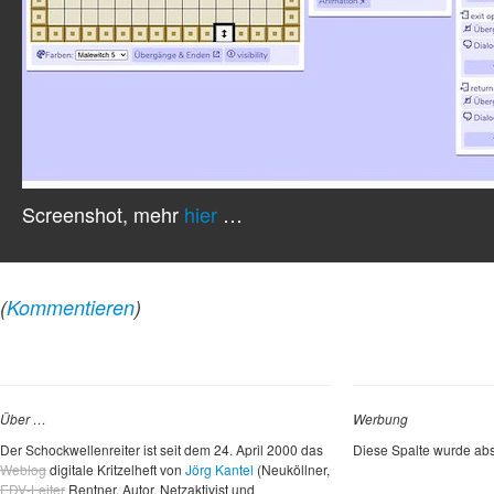
Screenshot, mehr
hier
…
(
Kommentieren
)
Über …
Werbung
Der Schockwellenreiter ist seit dem 24. April 2000 das
Diese Spalte wurde abs
Weblog
digitale Kritzelheft von
Jörg Kantel
(Neuköllner,
EDV-Leiter
Rentner, Autor, Netzaktivist und