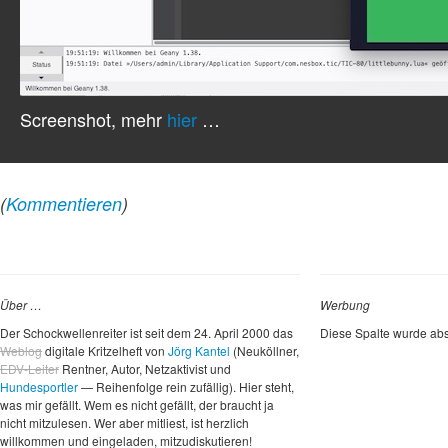
Screenshot, mehr
hier
…
(
Kommentieren
)
Über …
Werbung
Der Schockwellenreiter ist seit dem 24. April 2000 das
Diese Spalte wurde abs
Weblog
digitale Kritzelheft von
Jörg Kantel
(Neuköllner,
EDV-Leiter
Rentner, Autor, Netzaktivist und
Hundesportler
— Reihenfolge rein zufällig). Hier steht,
was mir gefällt. Wem es nicht gefällt, der braucht ja
nicht mitzulesen. Wer aber mitliest, ist herzlich
willkommen und eingeladen, mitzudiskutieren!