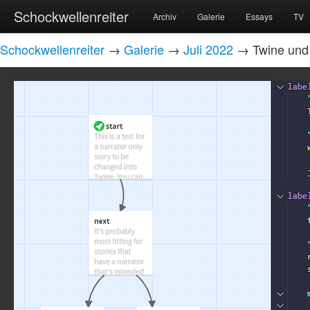
Schockwellenreiter
Archiv
Galerie
Essays
TV
Schockwellenreiter
→
Galerie
→
Juli 2022
→ Twine und