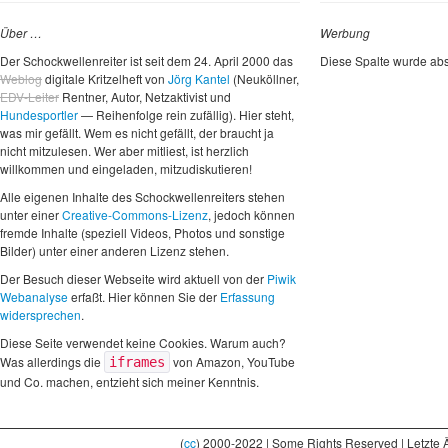
Über …
Werbung
Der Schockwellenreiter ist seit dem 24. April 2000 das
Diese Spalte wurde abs
Weblog
digitale Kritzelheft von
Jörg Kantel
(Neuköllner,
EDV-Leiter
Rentner, Autor, Netzaktivist und
Hundesportler
— Reihenfolge rein zufällig). Hier steht,
was mir gefällt. Wem es nicht gefällt, der braucht ja
nicht mitzulesen. Wer aber mitliest, ist herzlich
willkommen und eingeladen, mitzudiskutieren!
Alle eigenen Inhalte des Schockwellenreiters stehen
unter einer
Creative-Commons-Lizenz
, jedoch können
fremde Inhalte (speziell Videos, Photos und sonstige
Bilder) unter einer anderen Lizenz stehen.
Der Besuch dieser Webseite wird aktuell von der
Piwik
Webanalyse
erfaßt. Hier können Sie der
Erfassung
widersprechen
.
Diese Seite verwendet keine Cookies. Warum auch?
Was allerdings die
von Amazon, YouTube
iframes
und Co. machen, entzieht sich meiner Kenntnis.
(
cc
) 2000-2022 | Some Rights Reserved | Letzte 