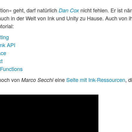
ion« geht, darf natürlich
nicht fehlen. Er ist nä
Dan Cox
uch in der Welt von Ink und Unity zu Hause. Auch von ihm
torial:
ting
Ink API
ace
xt
 Functions
 noch von
eine
Seite mit Ink-Ressourcen
, 
Marco Secchi