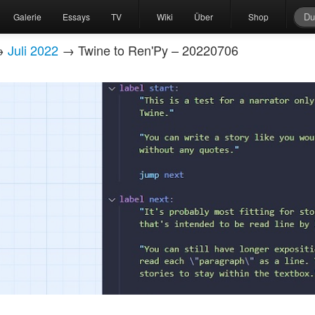
Galerie
Essays
TV
Wiki
Über
Shop
→
Juli 2022
→ Twine to Ren'Py – 20220706