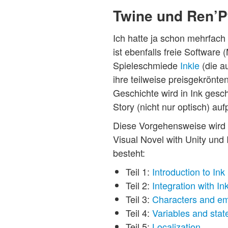
Twine und Ren’Py
Ich hatte ja schon mehrfach
ist ebenfalls freie Softwar
Spieleschmiede
Inkle
(die a
ihre teilweise preisgekrönte
Geschichte wird in Ink gesc
Story (nicht nur optisch) aufp
Diese Vorgehensweise wird –
Visual Novel with Unity und 
besteht:
Teil 1:
Introduction to Ink
Teil 2:
Integration with In
Teil 3:
Characters and em
Teil 4:
Variables and st
Teil 5:
Localization