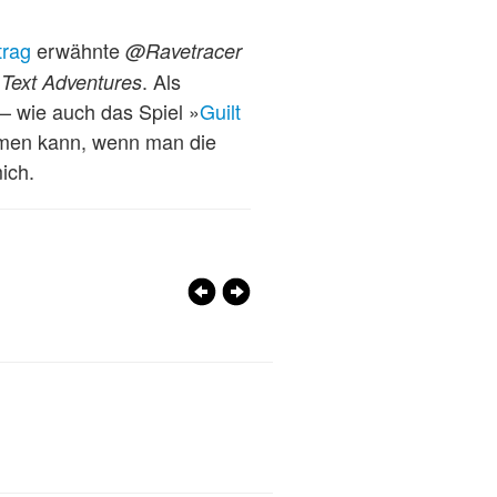
trag
erwähnte
@Ravetracer
r
. Als
Text Adventures
 – wie auch das Spiel »
Guilt
mmen kann, wenn man die
ich.