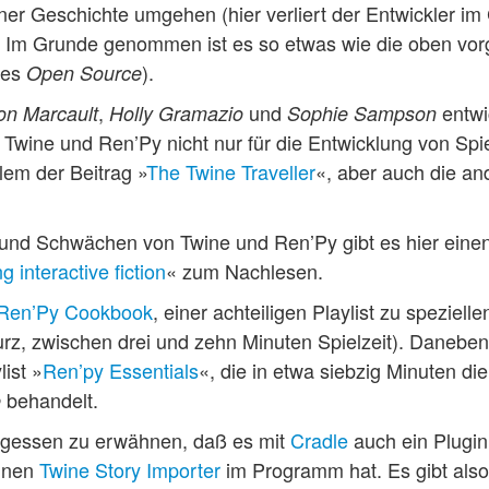
ner Geschichte umgehen (hier verliert der Entwickler i
). Im Grunde genommen ist es so etwas wie die oben vor
des
).
Open Source
,
und
entwi
n Marcault
Holly Gramazio
Sophie Sampson
Twine und Ren’Py nicht nur für die Entwicklung von Spiel
lem der Beitrag »
The Twine Traveller
«, aber auch die an
 und Schwächen von Twine und Ren’Py gibt es hier einen
 interactive fiction
« zum Nachlesen.
Ren’Py Cookbook
, einer achteiligen Playlist zu speziell
kurz, zwischen drei und zehn Minuten Spielzeit). Danebe
ist »
Ren’py Essentials
«, die in etwa siebzig Minuten d
behandelt.
e
vergessen zu erwähnen, daß es mit
Cradle
auch ein Plugin 
inen
Twine Story Importer
im Programm hat. Es gibt also