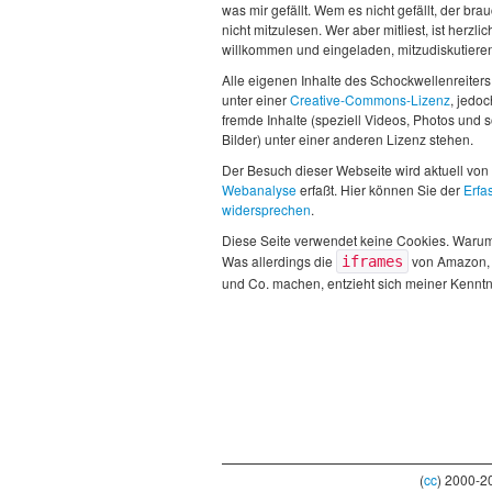
was mir gefällt. Wem es nicht gefällt, der brau
nicht mitzulesen. Wer aber mitliest, ist herzlic
willkommen und eingeladen, mitzudiskutiere
Alle eigenen Inhalte des Schockwellenreiters
unter einer
Creative-Commons-Lizenz
, jedo
fremde Inhalte (speziell Videos, Photos und 
Bilder) unter einer anderen Lizenz stehen.
Der Besuch dieser Webseite wird aktuell von
Webanalyse
erfaßt. Hier können Sie der
Erfa
widersprechen
.
Diese Seite verwendet keine Cookies. Waru
Was allerdings die
von Amazon,
iframes
und Co. machen, entzieht sich meiner Kenntn
(
cc
) 2000-2