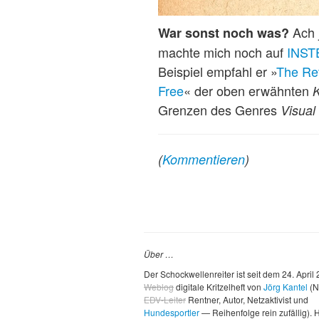
Ach j
War sonst noch was?
machte mich noch auf
INST
Beispiel empfahl er »
The Re
Free
« der oben erwähnten
K
Grenzen des Genres
Visual
(
Kommentieren
)
Über …
Der Schockwellenreiter ist seit dem 24. April
Weblog
digitale Kritzelheft von
Jörg Kantel
(N
EDV-Leiter
Rentner, Autor, Netzaktivist und
Hundesportler
— Reihenfolge rein zufällig). H