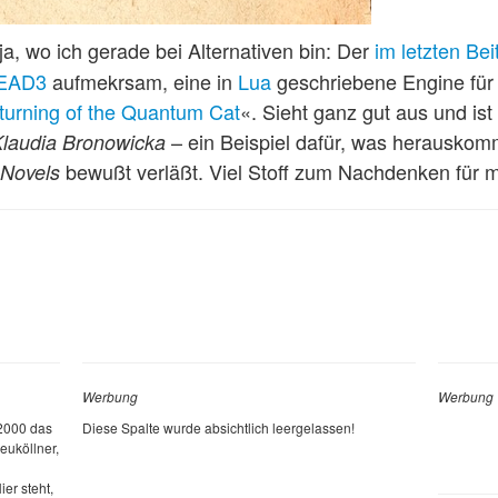
a, wo ich gerade bei Alternativen bin: Der
im letzten Bei
EAD3
aufmekrsam, eine in
Lua
geschriebene Engine fü
turning of the Quantum Cat
«. Sieht ganz gut aus und ist
– ein Beispiel dafür, was herausko
laudia Bronowicka
bewußt verläßt. Viel Stoff zum Nachdenken für m
 Novels
Werbung
Werbung
 2000 das
Diese Spalte wurde absichtlich leergelassen!
euköllner,
ier steht,