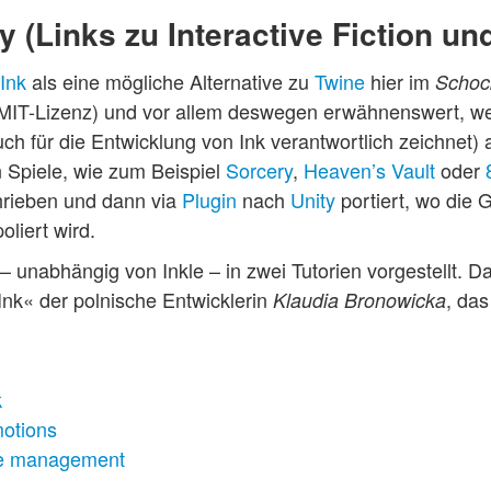
 (Links zu Interactive Fiction un
Ink
als eine mögliche Alternative zu
Twine
hier im
Schock
e (MIT-Lizenz) und vor allem deswegen erwähnenswert, we
uch für die Entwicklung von Ink verantwortlich zeichnet
n Spiele, wie zum Beispiel
Sorcery
,
Heaven’s Vault
oder
hrieben und dann via
Plugin
nach
Unity
portiert, wo die 
oliert wird.
 unabhängig von Inkle – in zwei Tutorien vorgestellt. D
Ink« der polnische Entwicklerin
, das
Klaudia Bronowicka
k
otions
ate management