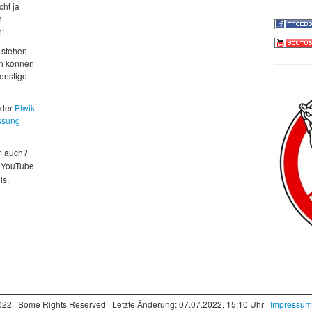
cht ja
h
n!
 stehen
ch können
sonstige
 der
Piwik
ssung
m auch?
 YouTube
is.
022 | Some Rights Reserved | Letzte Änderung: 07.07.2022, 15:10 Uhr |
Impressum