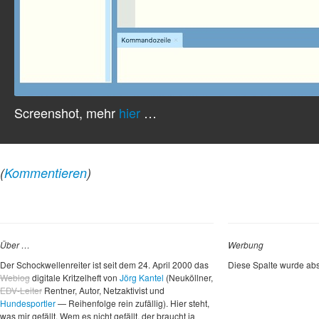
Screenshot, mehr
hier
…
(
Kommentieren
)
Über …
Werbung
Der Schockwellenreiter ist seit dem 24. April 2000 das
Diese Spalte wurde abs
Weblog
digitale Kritzelheft von
Jörg Kantel
(Neuköllner,
EDV-Leiter
Rentner, Autor, Netzaktivist und
Hundesportler
— Reihenfolge rein zufällig). Hier steht,
was mir gefällt. Wem es nicht gefällt, der braucht ja