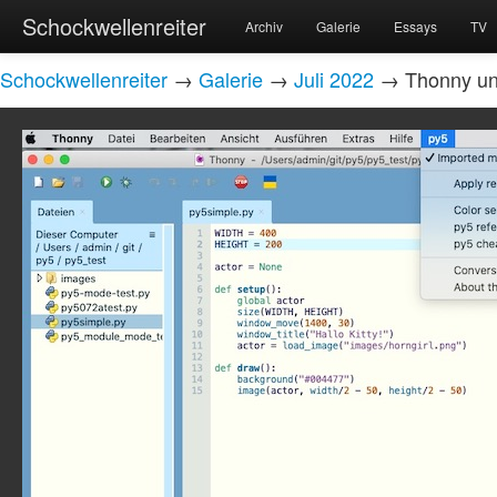
Schockwellenreiter
Archiv
Galerie
Essays
TV
Schockwellenreiter
→
Galerie
→
Juli 2022
→ Thonny un