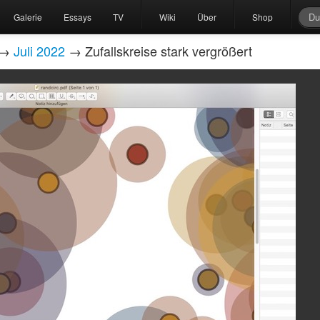
Galerie
Essays
TV
Wiki
Über
Shop
→
Juli 2022
→ Zufallskreise stark vergrößert