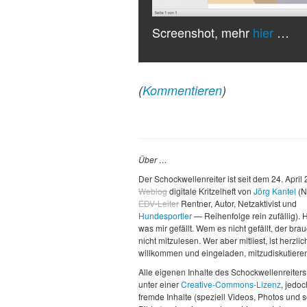
Screenshot, mehr
hier
…
(
Kommentieren
)
Über …
Der Schockwellenreiter ist seit dem 24. April
Weblog
digitale Kritzelheft von
Jörg Kantel
(N
EDV-Leiter
Rentner, Autor, Netzaktivist und
Hundesportler
— Reihenfolge rein zufällig). H
was mir gefällt. Wem es nicht gefällt, der brau
nicht mitzulesen. Wer aber mitliest, ist herzlic
willkommen und eingeladen, mitzudiskutiere
Alle eigenen Inhalte des Schockwellenreiters
unter einer
Creative-Commons-Lizenz
, jedo
fremde Inhalte (speziell Videos, Photos und 