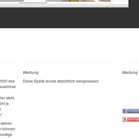
Werbung
Werbung
 2000 das
Diese Spalte wurde absichtlich leergelassen!
euköllner,
ier steht,
cht ja
h
n!
 stehen
ch können
sonstige