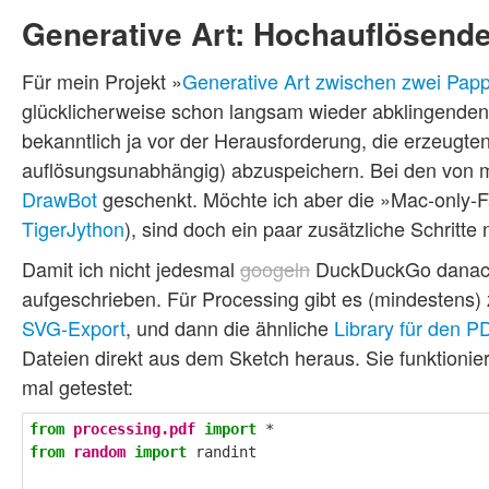
Generative Art: Hochauflösende
Für mein Projekt »
Generative Art zwischen zwei Pap
glücklicherweise schon langsam wieder abklingenden)
bekanntlich ja vor der Herausforderung, die erzeugte
auflösungsunabhängig) abzuspeichern. Bei den von
DrawBot
geschenkt. Möchte ich aber die »Mac-only-Fa
TigerJython
), sind doch ein paar zusätzliche Schritte
Damit ich nicht jedesmal
googeln
DuckDuckGo danach 
aufgeschrieben. Für Processing gibt es (mindestens)
SVG-Export
, und dann die ähnliche
Library für den P
Dateien direkt aus dem Sketch heraus. Sie funktioni
mal getestet:
from
processing.pdf
import
*
from
random
import
randint