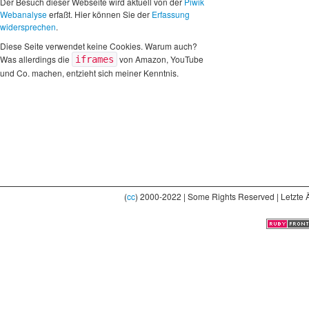
Der Besuch dieser Webseite wird aktuell von der
Piwik
Webanalyse
erfaßt. Hier können Sie der
Erfassung
widersprechen
.
Diese Seite verwendet keine Cookies. Warum auch?
Was allerdings die
von Amazon, YouTube
iframes
und Co. machen, entzieht sich meiner Kenntnis.
(
cc
) 2000-2022 | Some Rights Reserved | Letzte 