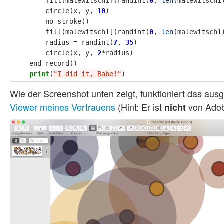
fill
(
malewitsch1
[(
randint
(
0
,
len
(
malewitsch1
circle
(
x
,
y
,
10
)
no_stroke
()
fill
(
malewitsch1
[(
randint
(
0
,
len
(
malewitsch1
radius
=
randint
(
7
,
35
)
circle
(
x
,
y
,
2
*
radius
)
end_record
()
print
(
"I did it, Babe!"
)
Wie der Screenshot unten zeigt, funktioniert das aus
Viewer meines Vertrauens
(Hint: Er ist
von Adobe
nicht