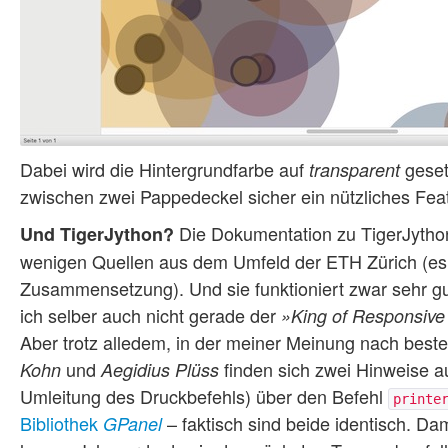
Dabei wird die Hintergrundfarbe auf
geset
transparent
zwischen zwei Pappedeckel sicher ein nützliches Fea
Die Dokumentation zu TigerJython i
Und TigerJython?
wenigen Quellen aus dem Umfeld der ETH Zürich (es s
Zusammensetzung). Und sie funktioniert zwar sehr gu
ich selber auch nicht gerade der
»King of Responsive
Aber trotz alledem, in der meiner Meinung nach best
und
finden sich zwei Hinweise a
Kohn
Aegidius Plüss
Umleitung des Druckbefehls) über den Befehl
printe
Bibliothek
– faktisch sind beide identisch. D
GPanel