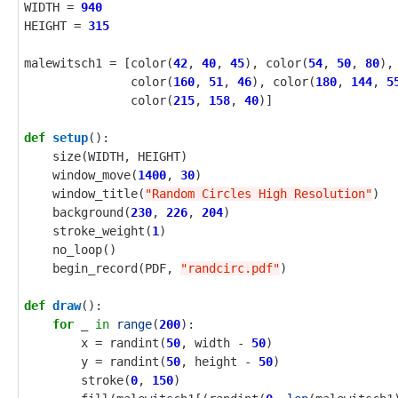
WIDTH
=
940
HEIGHT
=
315
malewitsch1
=
[
color
(
42
,
40
,
45
),
color
(
54
,
50
,
80
),
color
(
160
,
51
,
46
),
color
(
180
,
144
,
5
color
(
215
,
158
,
40
)]
def
setup
():
size
(
WIDTH
,
HEIGHT
)
window_move
(
1400
,
30
)
window_title
(
"Random Circles High Resolution"
)
background
(
230
,
226
,
204
)
stroke_weight
(
1
)
no_loop
()
begin_record
(
PDF
,
"randcirc.pdf"
)
def
draw
():
for
_
in
range
(
200
):
x
=
randint
(
50
,
width
-
50
)
y
=
randint
(
50
,
height
-
50
)
stroke
(
0
,
150
)