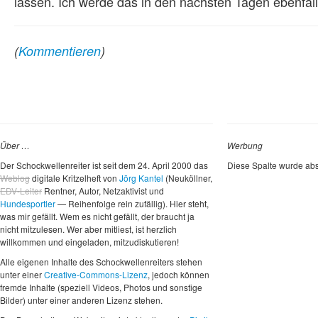
lassen. Ich werde das in den nächsten Tagen ebenfal
(
Kommentieren
)
Über …
Werbung
Der Schockwellenreiter ist seit dem 24. April 2000 das
Diese Spalte wurde abs
Weblog
digitale Kritzelheft von
Jörg Kantel
(Neuköllner,
EDV-Leiter
Rentner, Autor, Netzaktivist und
Hundesportler
— Reihenfolge rein zufällig). Hier steht,
was mir gefällt. Wem es nicht gefällt, der braucht ja
nicht mitzulesen. Wer aber mitliest, ist herzlich
willkommen und eingeladen, mitzudiskutieren!
Alle eigenen Inhalte des Schockwellenreiters stehen
unter einer
Creative-Commons-Lizenz
, jedoch können
fremde Inhalte (speziell Videos, Photos und sonstige
Bilder) unter einer anderen Lizenz stehen.