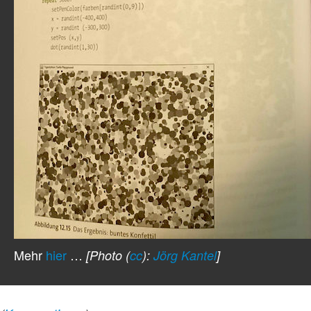
Mehr
hier
…
[Photo (
cc
):
Jörg Kantel
]