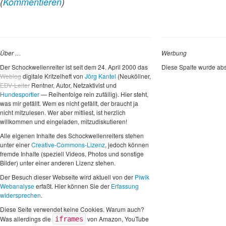
(
Kommentieren
)
Über …
Werbung
Der Schockwellenreiter ist seit dem 24. April 2000 das
Diese Spalte wurde abs
Weblog
digitale Kritzelheft von
Jörg Kantel
(Neuköllner,
EDV-Leiter
Rentner, Autor, Netzaktivist und
Hundesportler
— Reihenfolge rein zufällig). Hier steht,
was mir gefällt. Wem es nicht gefällt, der braucht ja
nicht mitzulesen. Wer aber mitliest, ist herzlich
willkommen und eingeladen, mitzudiskutieren!
Alle eigenen Inhalte des Schockwellenreiters stehen
unter einer
Creative-Commons-Lizenz
, jedoch können
fremde Inhalte (speziell Videos, Photos und sonstige
Bilder) unter einer anderen Lizenz stehen.
Der Besuch dieser Webseite wird aktuell von der
Piwik
Webanalyse
erfaßt. Hier können Sie der
Erfassung
widersprechen
.
Diese Seite verwendet keine Cookies. Warum auch?
Was allerdings die
von Amazon, YouTube
iframes