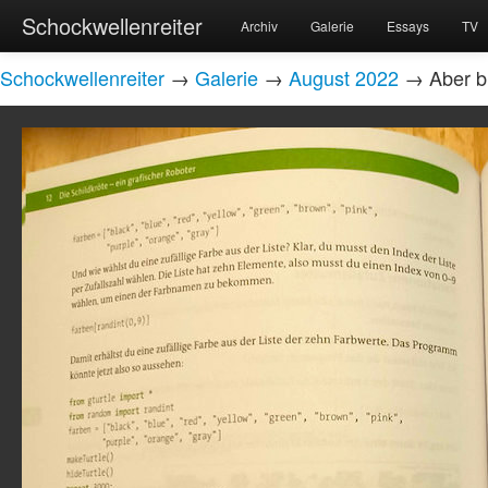
Schockwellenreiter
Archiv
Galerie
Essays
TV
Schockwellenreiter
→
Galerie
→
August 2022
→ Aber bit