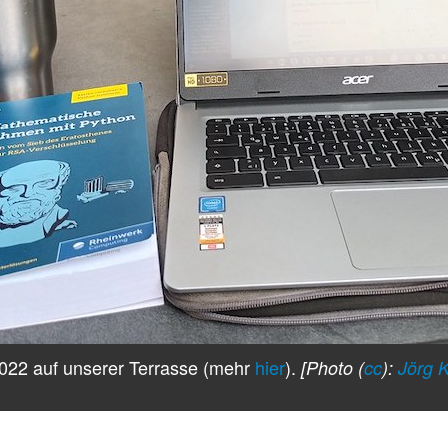
022 auf unserer Terrasse (mehr
hier
).
[Photo (
cc
):
Jörg K