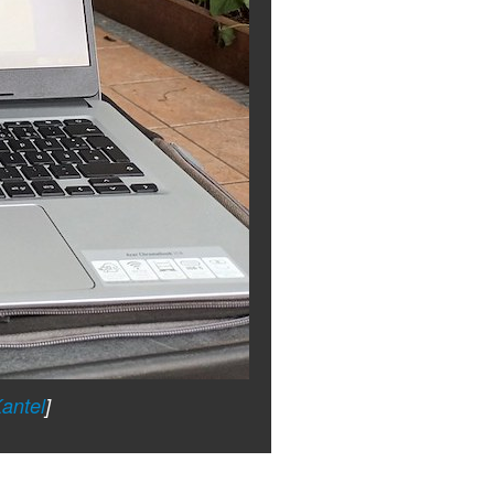
antel
]