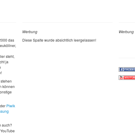
Werbung
Werbung
 2000 das
Diese Spalte wurde absichtlich leergelassen!
euköllner,
ier steht,
cht ja
h
n!
 stehen
ch können
sonstige
 der
Piwik
ssung
m auch?
 YouTube