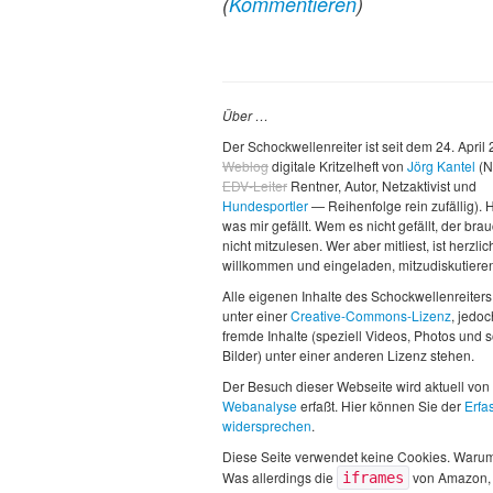
(
Kommentieren
)
Über …
Der Schockwellenreiter ist seit dem 24. April
Weblog
digitale Kritzelheft von
Jörg Kantel
(N
EDV-Leiter
Rentner, Autor, Netzaktivist und
Hundesportler
— Reihenfolge rein zufällig). H
was mir gefällt. Wem es nicht gefällt, der brau
nicht mitzulesen. Wer aber mitliest, ist herzlic
willkommen und eingeladen, mitzudiskutiere
Alle eigenen Inhalte des Schockwellenreiters
unter einer
Creative-Commons-Lizenz
, jedo
fremde Inhalte (speziell Videos, Photos und 
Bilder) unter einer anderen Lizenz stehen.
Der Besuch dieser Webseite wird aktuell von
Webanalyse
erfaßt. Hier können Sie der
Erfa
widersprechen
.
Diese Seite verwendet keine Cookies. Waru
Was allerdings die
von Amazon,
iframes