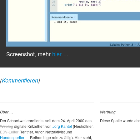
Screenshot, mehr
hier
…
(
Kommentieren
)
Über …
Werbung
Der Schockwellenreiter ist seit dem 24. April 2000 das
Diese Spalte wurde abs
Weblog
digitale Kritzelheft von
Jörg Kantel
(Neuköllner,
EDV-Leiter
Rentner, Autor, Netzaktivist und
Hundesportler
— Reihenfolge rein zufällig). Hier steht,