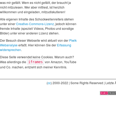
was mir gefällt. Wem es nicht gefällt, der braucht ja
nicht mitzulesen. Wer aber mitliest, ist herzlich
willkommen und eingeladen, mitzudiskutieren!
Alle eigenen Inhalte des Schockwellenreiters stehen
unter einer
Creative-Commons-Lizenz
, jedoch können
fremde Inhalte (speziell Videos, Photos und sonstige
Bilder) unter einer anderen Lizenz stehen.
Der Besuch dieser Webseite wird aktuell von der
Piwik
Webanalyse
erfaßt. Hier können Sie der
Erfassung
widersprechen
.
Diese Seite verwendet keine Cookies. Warum auch?
Was allerdings die
von Amazon, YouTube
iframes
und Co. machen, entzieht sich meiner Kenntnis.
(
cc
) 2000-2022 | Some Rights Reserved | Letzte 