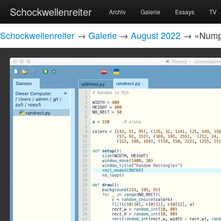
Schockwellenreiter
Archiv
Galerie
Essays
TV
Schockwellenreiter
→
Galerie
→
August 2022
→ »Numpy