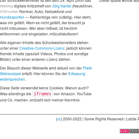
Der Schockwellenreiter ist seit dem 24. April 2000 das
Diese Spalte wurde abs
Weblog
digitale Kritzelheft von
Jörg Kantel
(Neuköllner,
EDV-Leiter
Rentner, Autor, Netzaktivist und
Hundesportler
— Reihenfolge rein zufällig). Hier steht,
was mir gefällt. Wem es nicht gefällt, der braucht ja
nicht mitzulesen. Wer aber mitliest, ist herzlich
willkommen und eingeladen, mitzudiskutieren!
Alle eigenen Inhalte des Schockwellenreiters stehen
unter einer
Creative-Commons-Lizenz
, jedoch können
fremde Inhalte (speziell Videos, Photos und sonstige
Bilder) unter einer anderen Lizenz stehen.
Der Besuch dieser Webseite wird aktuell von der
Piwik
Webanalyse
erfaßt. Hier können Sie der
Erfassung
widersprechen
.
Diese Seite verwendet keine Cookies. Warum auch?
Was allerdings die
von Amazon, YouTube
iframes
und Co. machen, entzieht sich meiner Kenntnis.
(
cc
) 2000-2022 | Some Rights Reserved | Letzte 