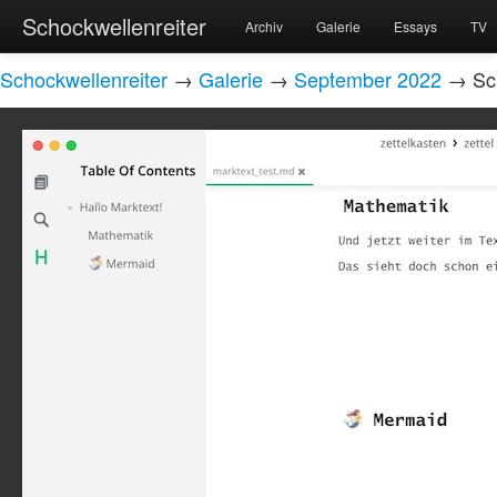
Schockwellenreiter
Archiv
Galerie
Essays
TV
Schockwellenreiter
→
Galerie
→
September 2022
→ Scr