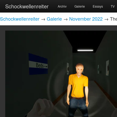
Schockwellenreiter
Archiv
Galerie
Essays
TV
Schockwellenreiter
→
Galerie
→
November 2022
→ The 