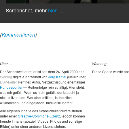
Screenshot, mehr
hier
…
(
Kommentieren
)
Über …
Werbung
Der Schockwellenreiter ist seit dem 24. April 2000 das
Diese Spalte wurde abs
Weblog
digitale Kritzelheft von
Jörg Kantel
(Neuköllner,
EDV-Leiter
Rentner, Autor, Netzaktivist und ehemaliger
Hundesportler
— Reihenfolge rein zufällig). Hier steht,
was mir gefällt. Wem es nicht gefällt, der braucht ja
nicht mitzulesen. Wer aber mitliest, ist herzlich
willkommen und eingeladen, mitzudiskutieren!
Alle eigenen Inhalte des Schockwellenreiters stehen
unter einer
Creative-Commons-Lizenz
, jedoch können
fremde Inhalte (speziell Videos, Photos und sonstige
Bilder) unter einer anderen Lizenz stehen.