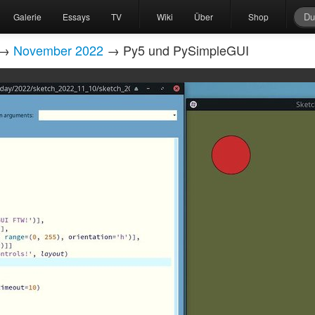
Galerie
Essays
TV
Wiki
Über
Shop
→
November 2022
→ Py5 und PySimpleGUI