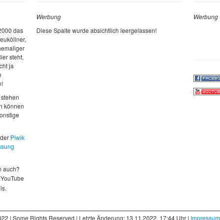
Werbung
Werbung
 2000 das
Diese Spalte wurde absichtlich leergelassen!
euköllner,
ehemaliger
ier steht,
cht ja
h
n!
 stehen
ch können
sonstige
 der
Piwik
ssung
m auch?
 YouTube
is.
022 | Some Rights Reserved | Letzte Änderung: 13.11.2022, 17:44 Uhr |
Impressum