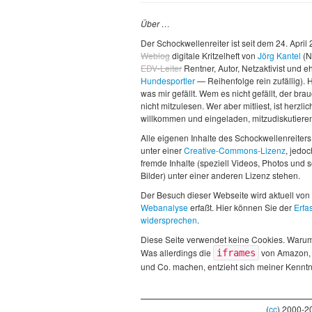
Über …
Der Schockwellenreiter ist seit dem 24. April
Weblog
digitale Kritzelheft von
Jörg Kantel
(N
EDV-Leiter
Rentner, Autor, Netzaktivist und 
Hundesportler
— Reihenfolge rein zufällig). H
was mir gefällt. Wem es nicht gefällt, der brau
nicht mitzulesen. Wer aber mitliest, ist herzlic
willkommen und eingeladen, mitzudiskutiere
Alle eigenen Inhalte des Schockwellenreiters
unter einer
Creative-Commons-Lizenz
, jedo
fremde Inhalte (speziell Videos, Photos und 
Bilder) unter einer anderen Lizenz stehen.
Der Besuch dieser Webseite wird aktuell von
Webanalyse
erfaßt. Hier können Sie der
Erfa
widersprechen
.
Diese Seite verwendet keine Cookies. Waru
Was allerdings die
von Amazon,
iframes
und Co. machen, entzieht sich meiner Kenntn
(
cc
) 2000-2