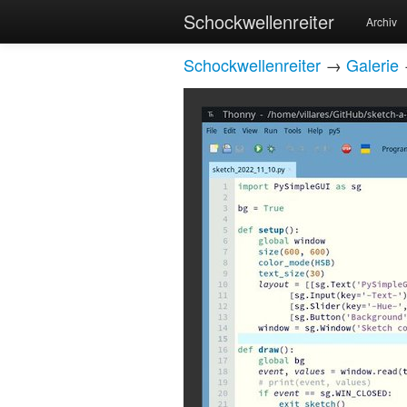
Schockwellenreiter
Archiv
Schockwellenreiter
→
Galerie