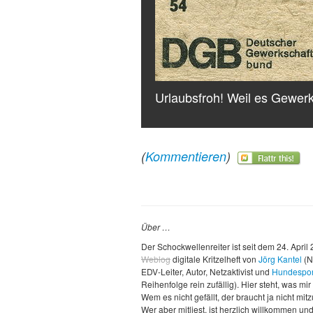
Urlaubsfroh! Weil es Gewerk
(
Kommentieren
)
Über …
Der Schockwellenreiter ist seit dem 24. April
Weblog
digitale Kritzelheft von
Jörg Kantel
(N
EDV-Leiter, Autor, Netzaktivist und
Hundespor
Reihenfolge rein zufällig). Hier steht, was mir 
Wem es nicht gefällt, der braucht ja nicht mit
Wer aber mitliest, ist herzlich willkommen un