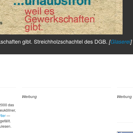
schaften gibt. Streichholzschachtel des DGB.
[
Glaserei
]
Werbung
Werbung
 2000 das
euköllner,
tler
—
gefällt.
zulesen.
d