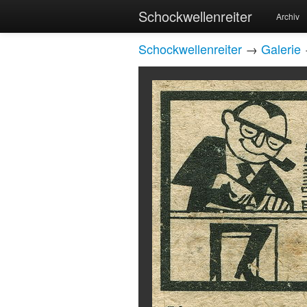
Schockwellenreiter
Archiv
Schockwellenreiter
→
Galerie