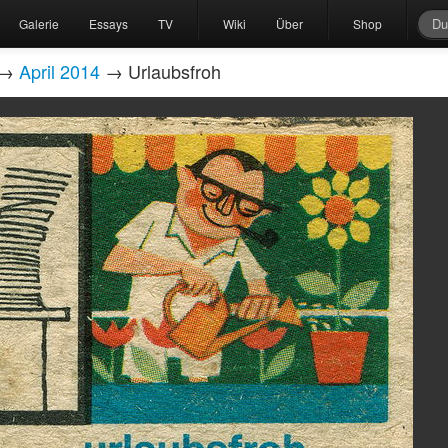
Galerie
Essays
TV
Wiki
Über
Shop
→
April 2014
→ Urlaubsfroh