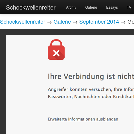
Schockwellenreiter
Archiv
Galerie
Essays
TV
Schockwellenreiter
→
Galerie
→
September 2014
→ Go