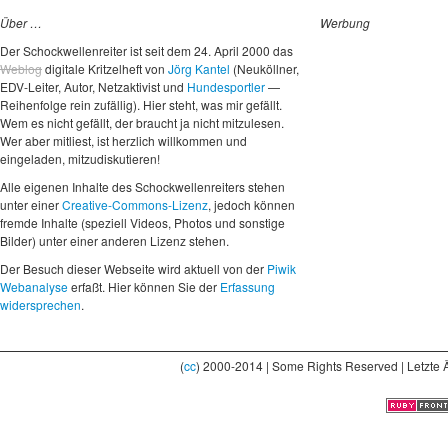
Über …
Werbung
Der Schockwellenreiter ist seit dem 24. April 2000 das
Weblog
digitale Kritzelheft von
Jörg Kantel
(Neuköllner,
EDV-Leiter, Autor, Netzaktivist und
Hundesportler
—
Reihenfolge rein zufällig). Hier steht, was mir gefällt.
Wem es nicht gefällt, der braucht ja nicht mitzulesen.
Wer aber mitliest, ist herzlich willkommen und
eingeladen, mitzudiskutieren!
Alle eigenen Inhalte des Schockwellenreiters stehen
unter einer
Creative-Commons-Lizenz
, jedoch können
fremde Inhalte (speziell Videos, Photos und sonstige
Bilder) unter einer anderen Lizenz stehen.
Der Besuch dieser Webseite wird aktuell von der
Piwik
Webanalyse
erfaßt. Hier können Sie der
Erfassung
widersprechen
.
(
cc
) 2000-2014 | Some Rights Reserved | Letzte 