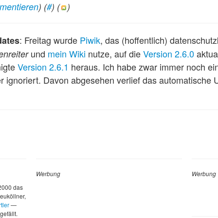
mentieren
) (
#
) (
)
: Freitag wurde
Piwik
, das (hoffentlich) datenschu
dates
und
mein Wiki
nutze, auf die
Version 2.6.0
aktua
nreiter
nigte
Version 2.6.1
heraus. Ich habe zwar immer noch ei
ber ignoriert. Davon abgesehen verlief das automatische 
Werbung
Werbung
 2000 das
euköllner,
tler
—
gefällt.