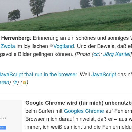
: Erinnerung an ein schönes und sonniges
 Herrenberg
Zwota
im idyllischen
Vogtland
. Und der Beweis, daß e
svolle Bilder gelingen können.
[Photo (
cc
):
Jörg Kantel
]
 JavaScript that run in the browser
. Weil
JavaScript
das nä
eren
) (
#
) (
)
Google Chrome wird (für mich) unbenutzb
beim Surfen mit
Googles Chrome
auf Fehler
Browser mich darauf hinweist, daß er – aus
immer, ich weiß es nicht und die Fehlermeldun