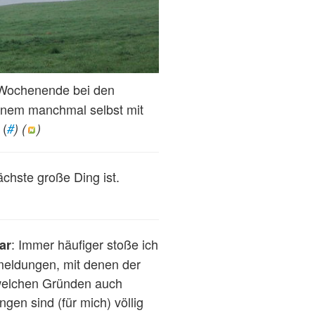
 Wochenende bei den
inem manchmal selbst mit
(
#
) (
)
chste große Ding ist.
: Immer häufiger stoße ich
ar
meldungen, mit denen der
 welchen Gründen auch
gen sind (für mich) völlig