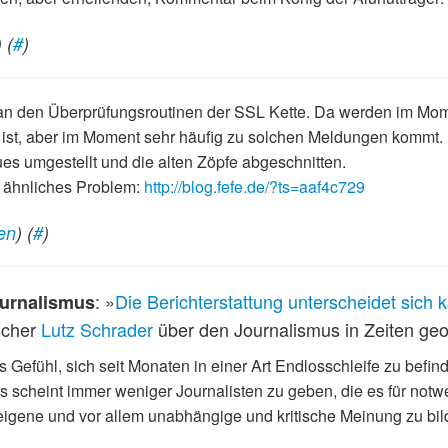
) (
#
)
h an den Überprüfungsroutinen der SSL Kette. Da werden im Mo
 ist, aber im Moment sehr häufig zu solchen Meldungen kommt.
es umgestellt und die alten Zöpfe abgeschnitten.
hr ähnliches Problem:
http://blog.fefe.de/?ts=aaf4c729
en
) (
#
)
: »
Die Berichterstattung unterscheidet sich
ournalismus
scher
Lutz Schrader
über den Journalismus in Zeiten geop
 Gefühl, sich seit Monaten in einer Art Endlosschleife zu bef
s scheint immer weniger Journalisten zu geben, die es für notw
eigene und vor allem unabhängige und kritische Meinung zu bil