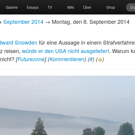
Galerie
Essays
TV
Wiki
Über
Shop
→
September 2014
→ Montag, den 8. September 2014
dward Snowden
für eine Aussage in einem Strafverfahr
z reisen,
würde er den USA nicht ausgeliefert
. Warum ka
 nicht?
[
Futurezone
]
(
Kommentieren
) (
#
) (
)