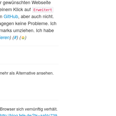
zur gewünschten Webseite
 einem Klick auf
Erweitert
on
GitHub
, aber auch nicht.
agegen keine Probleme. Ich
kmarks umziehen. Ich habe
eren
) (
#
) (
)
mehr als Alternative ansehen.
Browser sich vernünftig verhält.
http://blog.fefe.de/?ts=aaf4c729