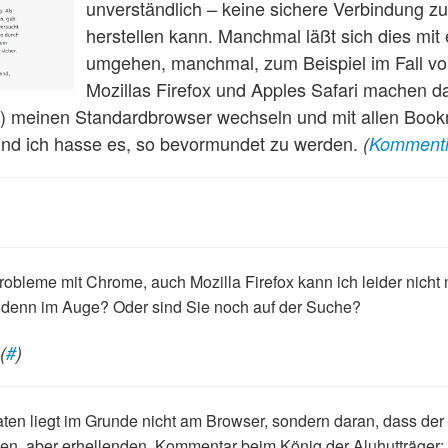
unverständlich – keine sichere Verbindung 
herstellen kann. Manchmal läßt sich dies mit
umgehen, manchmal, zum Beispiel im Fall v
Mozillas Firefox und Apples Safari machen d
r) meinen Standardbrowser wechseln und mit allen Boo
 und ich hasse es, so bevormundet zu werden.
(
Kommenti
bleme mit Chrome, auch Mozilla Firefox kann ich leider nicht 
denn im Auge? Oder sind Sie noch auf der Suche?
 (
#
)
aten liegt im Grunde nicht am Browser, sondern daran, dass der 
zen, aber erhellenden, Kommentar beim König der Aluhutträger: