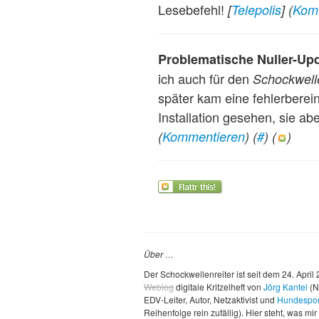
Lesebefehl!
[
Telepolis
]
(
Kom
Problematische Nuller-Up
ich auch für den
Schockwelle
später kam eine fehlerberei
Installation gesehen, sie a
(
Kommentieren
) (
#
) (
)
Über …
Der Schockwellenreiter ist seit dem 24. April
Weblog
digitale Kritzelheft von
Jörg Kantel
(N
EDV-Leiter, Autor, Netzaktivist und
Hundespor
Reihenfolge rein zufällig). Hier steht, was mir 