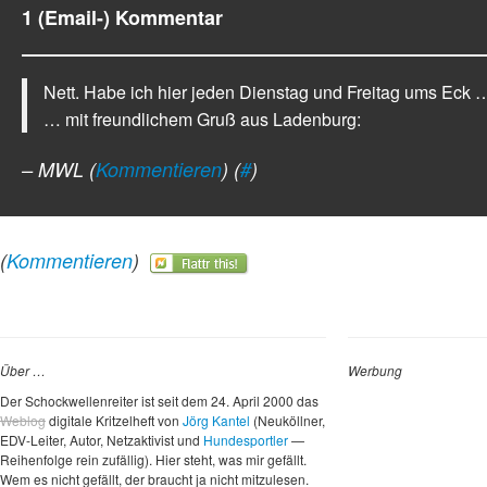
1 (Email-) Kommentar
Nett. Habe ich hier jeden Dienstag und Freitag ums Eck 
… mit freundlichem Gruß aus Ladenburg:
– MWL
(
Kommentieren
) (
#
)
(
Kommentieren
)
Über …
Werbung
Der Schockwellenreiter ist seit dem 24. April 2000 das
Weblog
digitale Kritzelheft von
Jörg Kantel
(Neuköllner,
EDV-Leiter, Autor, Netzaktivist und
Hundesportler
—
Reihenfolge rein zufällig). Hier steht, was mir gefällt.
Wem es nicht gefällt, der braucht ja nicht mitzulesen.