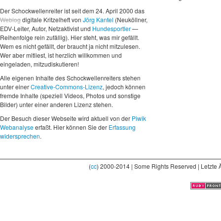
Der Schockwellenreiter ist seit dem 24. April 2000 das
Weblog
digitale Kritzelheft von
Jörg Kantel
(Neuköllner,
EDV-Leiter, Autor, Netzaktivist und
Hundesportler
—
Reihenfolge rein zufällig). Hier steht, was mir gefällt.
Wem es nicht gefällt, der braucht ja nicht mitzulesen.
Wer aber mitliest, ist herzlich willkommen und
eingeladen, mitzudiskutieren!
Alle eigenen Inhalte des Schockwellenreiters stehen
unter einer
Creative-Commons-Lizenz
, jedoch können
fremde Inhalte (speziell Videos, Photos und sonstige
Bilder) unter einer anderen Lizenz stehen.
Der Besuch dieser Webseite wird aktuell von der
Piwik
Webanalyse
erfaßt. Hier können Sie der
Erfassung
widersprechen
.
(
cc
) 2000-2014 | Some Rights Reserved | Letzte 