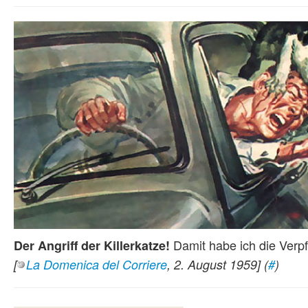
Damit habe ich die Verp
Der Angriff der Killerkatze!
[
La Domenica del Corriere
, 2. August 1959]
(
#
)