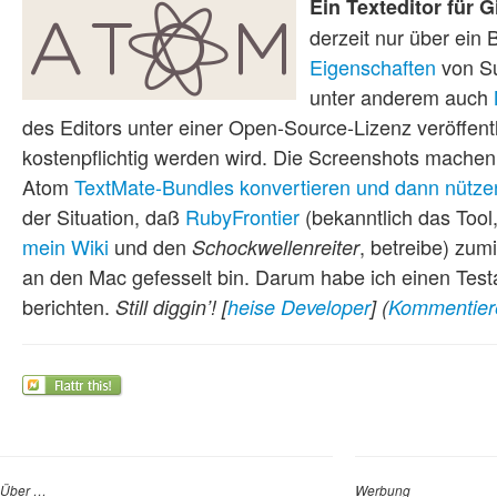
Ein Texteditor für 
derzeit nur über ei
Eigenschaften
von S
unter anderem auch
des Editors unter einer Open-Source-Lizenz veröffen
kostenpflichtig werden wird. Die Screenshots mache
Atom
TextMate-Bundles konvertieren und dann nütz
der Situation, daß
RubyFrontier
(bekanntlich das Tool
mein Wiki
und den
, betreibe) zum
Schockwellenreiter
an den Mac gefesselt bin. Darum habe ich einen Tes
berichten.
Still diggin’!
[
heise Developer
]
(
Kommentier
Über …
Werbung