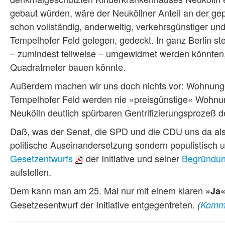
gebaut würden, wäre der Neuköllner Anteil an der 
schon vollständig, anderweitig, verkehrsgünstiger u
Tempelhofer Feld gelegen, gedeckt. In ganz Berlin st
– zumindest teilweise – umgewidmet werden könnten
Quadratmeter bauen könnte.
Außerdem machen wir uns doch nichts vor: Wohnunge
Tempelhofer Feld werden nie »preisgünstige« Wohnun
Neukölln deutlich spürbaren Gentrifizierungsprozeß d
Daß, was der Senat, die SPD und die CDU uns da als »
politische Auseinandersetzung sondern populistisch un
Gesetzentwurfs
der Initiative und seiner
Begründu
aufstellen.
Dem kann man am 25. Mai nur mit einem klaren
»Ja
Gesetzesentwurf der Initiative entgegentreten.
(
Komme