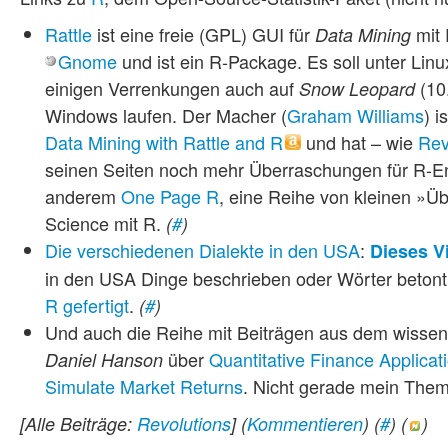
Rattle
ist eine freie (GPL) GUI für
mit 
Data Mining
Gnome
und ist ein R-Package. Es soll unter Linu
einigen Verrenkungen auch auf
(10.
Snow Leopard
Windows laufen. Der Macher (
Graham Williams
) 
Data Mining with Rattle and R
und hat – wie
Rev
seinen Seiten noch mehr Überraschungen für R-En
anderem
One Page R
, eine Reihe von kleinen »Üb
Science mit R.
(
#
)
Die verschiedenen Dialekte in den USA
:
Dieses V
in den USA Dinge beschrieben oder Wörter beton
R gefertigt
.
(
#
)
Und auch die Reihe mit Beiträgen aus dem wissensc
über
Quantitative Finance Applicat
Daniel Hanson
Simulate Market Returns
. Nicht gerade mein The
[Alle Beiträge:
Revolutions
]
(
Kommentieren
) (
#
) (
)