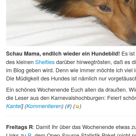
Es ist
Schau Mama, endlich wieder ein Hundebild!
des kleinen
Shelties
darüber hinwegtrösten, daß es d
im Blog geben wird. Denn wie immer möchte ich viel 
Die Müdigkeit des Hundes ist nämlich nur vorgetäusch
Ein schönes Wochenende Euch allen da draußen. Wir
die Leser aus den Karnevalshochburgen: Feiert schön, 
Kantel
]
(
Kommentieren
) (
#
) (
)
: Damit Ihr über das Wochenende etwas zu 
Freitags R
Links zu
R
, dem Open-Source-Statistik-Paket (nicht n