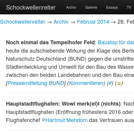
Schockwellenreiter
Archiv
Galerie
Essays
TV
Schockwellenreiter
→
Archiv
→
Februar 2014
→ 28. Feb
:
Baustop für d
Noch einmal das Tempelhofer Feld
heute die aufschiebende Wirkung der Klage des Ber
Naturschutz Deutschland (BUND) gegen die umstritt
Stadtentwicklung und Umwelt für den Bau des Wasse
zwischen den beiden Landebahnen und den Bau eine
[
Pressemitteilung BUND
]
(
Kommentieren
) (
#
) (
)
: Nac
Hauptstadtflughafen: Wowi merk(el)t (nichts)
Hauptstadtflughafen (Eröffnung frühestens 2016 oder
Flughafenchef
Hartmut Mehdorn
das Vertrauen au