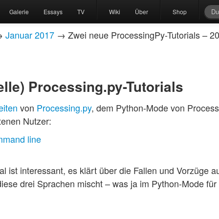
Galerie
Essays
TV
Wiki
Über
Shop
→
Januar 2017
→ Zwei neue ProcessingPy-Tutorials – 2
elle) Processing.py-Tutorials
eiten
von
Processing.py
, dem Python-Mode von Processi
ttenen Nutzer:
mmand line
al ist interessant, es klärt über die Fallen und Vorzüge
ese drei Sprachen mischt – was ja im Python-Mode für 