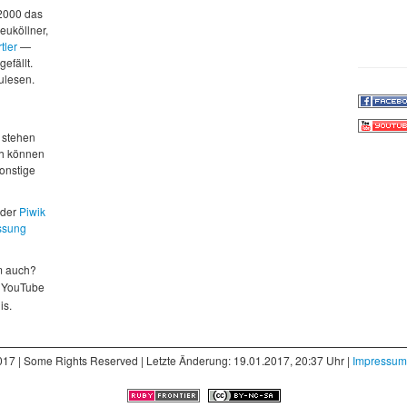
 2000 das
euköllner,
tler
—
gefällt.
zulesen.
d
 stehen
ch können
sonstige
 der
Piwik
ssung
m auch?
 YouTube
is.
017 | Some Rights Reserved | Letzte Änderung: 19.01.2017, 20:37 Uhr |
Impressum