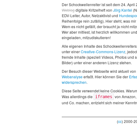
Der Schockwellenreiter ist seit dem 24. April
Weblog
digitale Kritzelheft von
Jörg Kantel
(N
EDV-Leiter, Autor, Netzaktivist und
Hundespor
Reihenfolge rein zufällig). Hier steht, was mir 
Wem es nicht gefällt, der braucht ja nicht mit
Wer aber mitliest, ist herzlich willkommen un
eingeladen, mitzudiskutieren!
Alle eigenen Inhalte des Schockwellenreiters
unter einer
Creative-Commons-Lizenz
, jedo
fremde Inhalte (speziell Videos, Photos und 
Bilder) unter einer anderen Lizenz stehen.
Der Besuch dieser Webseite wird aktuell von
Webanalyse
erfaßt. Hier können Sie der
Erfa
widersprechen
.
Diese Seite verwendet keine Cookies. Waru
Was allerdings die
von Amazon,
iframes
und Co. machen, entzieht sich meiner Kenntn
(
cc
) 2000-2