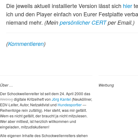
Die jeweils aktuell installierte Version lässt sich
hier
te
ich und den Player einfach von Eurer Festplatte ver
niemand mehr.
(Mein
persönlicher CERT
per Email.)
(
Kommentieren
)
Über …
Werbung
Der Schockwellenreiter ist seit dem 24. April 2000 das
Weblog
digitale Kritzelheft von
Jörg Kantel
(Neuköllner,
EDV-Leiter, Autor, Netzaktivist und
Hundesportler
—
Reihenfolge rein zufällig). Hier steht, was mir gefällt.
Wem es nicht gefällt, der braucht ja nicht mitzulesen.
Wer aber mitliest, ist herzlich willkommen und
eingeladen, mitzudiskutieren!
Alle eigenen Inhalte des Schockwellenreiters stehen