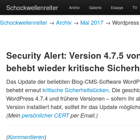
Schockwellenreiter
Archiv
Galerie
Essays
TV
Schockwellenreiter
→
Archiv
→
Mai 2017
→ Wordpress b
Security Alert: Version 4.7.5 v
behebt wieder kritische Sicherh
Das Update der beliebten Blog-CMS-Software WordPre
behebt erneut
kritische Sicherheitslücken
. Die gesch
WordPress 4.7.4 und frühere Versionen – sofern ihr a
Version installiert habt, solltet ihr das Update möglichs
(Mein
persönlicher CERT
per Email.)
(
Kommentieren
)