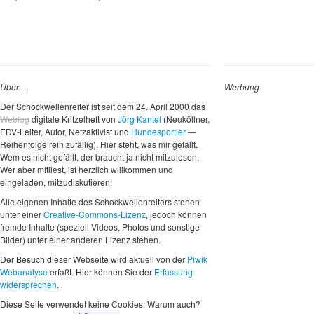
Über …
Werbung
Der Schockwellenreiter ist seit dem 24. April 2000 das
Weblog
digitale Kritzelheft von
Jörg Kantel
(Neuköllner,
EDV-Leiter, Autor, Netzaktivist und
Hundesportler
—
Reihenfolge rein zufällig). Hier steht, was mir gefällt.
Wem es nicht gefällt, der braucht ja nicht mitzulesen.
Wer aber mitliest, ist herzlich willkommen und
eingeladen, mitzudiskutieren!
Alle eigenen Inhalte des Schockwellenreiters stehen
unter einer
Creative-Commons-Lizenz
, jedoch können
fremde Inhalte (speziell Videos, Photos und sonstige
Bilder) unter einer anderen Lizenz stehen.
Der Besuch dieser Webseite wird aktuell von der
Piwik
Webanalyse
erfaßt. Hier können Sie der
Erfassung
widersprechen
.
Diese Seite verwendet keine Cookies. Warum auch?