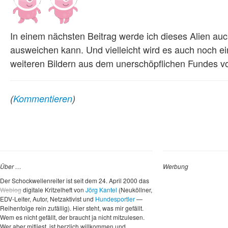
In einem nächsten Beitrag werde ich dieses Alien au
ausweichen kann. Und vielleicht wird es auch noch ei
weiteren Bildern aus dem unerschöpflichen Fundes v
(
Kommentieren
)
Über …
Werbung
Der Schockwellenreiter ist seit dem 24. April 2000 das
Weblog
digitale Kritzelheft von
Jörg Kantel
(Neuköllner,
EDV-Leiter, Autor, Netzaktivist und
Hundesportler
—
Reihenfolge rein zufällig). Hier steht, was mir gefällt.
Wem es nicht gefällt, der braucht ja nicht mitzulesen.
Wer aber mitliest, ist herzlich willkommen und