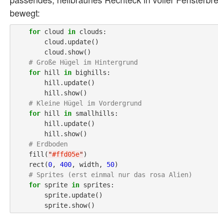
bewegt:
for
 cloud 
in
 clouds:

        cloud.update()

        cloud.show()

# Große Hügel im Hintergrund
for
 hill 
in
 bighills:

        hill.update()

        hill.show()

# Kleine Hügel im Vordergrund         
for
 hill 
in
 smallhills:

        hill.update()

        hill.show()

# Erdboden    
    fill(
"
#ffd05e
"
)

    rect(
0
, 
400
, width, 
50
)

# Sprites (erst einmal nur das rosa Alien)
for
 sprite 
in
 sprites:

        sprite.update()
