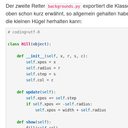
Der zweite Reiter
exportiert die Klas
backgrounds.py
oben schon kurz erwähnt, so allgemein gehalten habe
die kleinen Hügel herhalten kann:
# coding=utf-8
class
Hill
(
object
):

def
__init__
(
self
, x, r, s, c):

self
.xpos = x

self
.radius = r

self
.step = s

self
.col = c

def
update
(
self
):

self
.xpos += 
self
.step

if
self
.xpos <= -
self
.radius:

self
.xpos = width + 
self
.radius

def
show
(
self
):

        fill(
self
.col)
