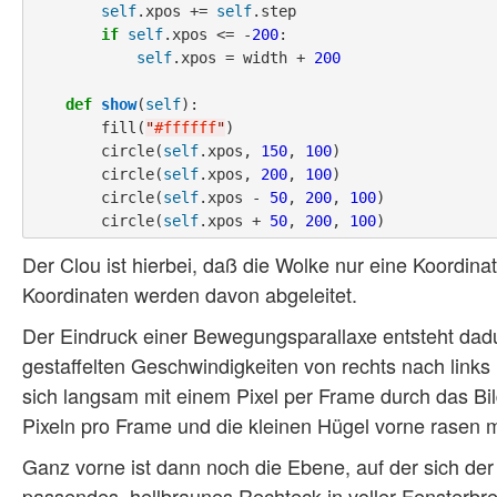
self
.xpos += 
self
.step

if
self
.xpos <= -
200
:

self
.xpos = width + 
200
def
show
(
self
):

        fill(
"
#ffffff
"
)

        circle(
self
.xpos, 
150
, 
100
)

        circle(
self
.xpos, 
200
, 
100
)

        circle(
self
.xpos - 
50
, 
200
, 
100
)

        circle(
self
.xpos + 
50
, 
200
, 
100
Der Clou ist hierbei, daß die Wolke nur eine Koordinat
Koordinaten werden davon abgeleitet.
Der Eindruck einer Bewegungsparallaxe entsteht dadu
gestaffelten Geschwindigkeiten von rechts nach links
sich langsam mit einem Pixel per Frame durch das Bil
Pixeln pro Frame und die kleinen Hügel vorne rasen m
Ganz vorne ist dann noch die Ebene, auf der sich der
passendes, hellbraunes Rechteck in voller Fensterbrei