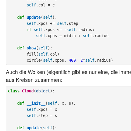
self
.col = c

def
update
(
self
):

self
.xpos += 
self
.step

if
self
.xpos <= -
self
.radius:

self
.xpos = width + 
self
.radius

def
show
(
self
):

        fill(
self
.col)

        circle(
self
.xpos, 
400
, 
2
*
self
Auch die Wolken (eigentlich gibt es nur eine, die imm
aus Kreisen zusammen:
class
Cloud
(
object
):

def
__init__
(
self
, x, s):

self
.xpos = x

self
.step = s

def
update
(
self
):
