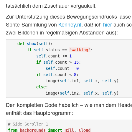
tatsächlich dem Zuschauer vorgaukelt.
Zur Unterstützung dieses Bewegungseindrucks lasse ic
Sprite-Sammlung von
Kenney.nl
, daß ich
hier
auch sch
zwei Bildchen in regelmäßigen Abständen aus):
def
show
(
self
):

if
self
.status == 
"
walking
"
:

self
.count += 
1
if
self
.count > 
15
:

self
.count = 
0
if
self
.count < 
8
:

                image(
self
.im1, 
self
.x, 
self
.y)

else
:

                image(
self
.im2, 
self
.x, 
self
Den kompletten Code habe ich – wie man dem Headerbi
enthält das Hauptprogramm:
# Side Scroller 1
from
backgrounds
import
Hill
, 
Cloud