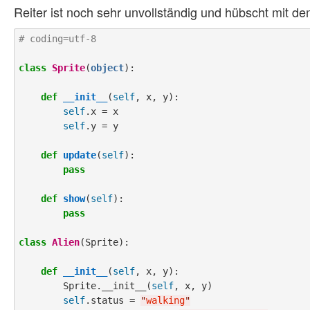
Reiter ist noch sehr unvollständig und hübscht mit de
# coding=utf-8
class
Sprite
(
object
):

def
__init__
(
self
, x, y):

self
.x = x

self
.y = y

def
update
(
self
):

pass
def
show
(
self
):

pass
class
Alien
(Sprite):

def
__init__
(
self
, x, y):

        Sprite.__init__(
self
, x, y)

self
.status = 
"
walking
"