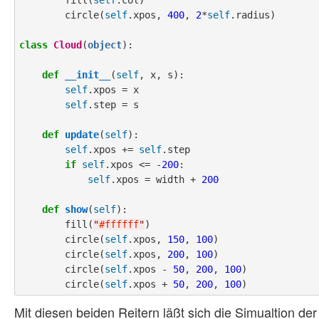
        circle(
self
.xpos, 
400
, 
2
*
self
.radius)

class
Cloud
(
object
):

def
__init__
(
self
, x, s):

self
.xpos = x

self
.step = s

def
update
(
self
):

self
.xpos += 
self
.step

if
self
.xpos <= -
200
:

self
.xpos = width + 
200
def
show
(
self
):

        fill(
"
#ffffff
"
)

        circle(
self
.xpos, 
150
, 
100
)

        circle(
self
.xpos, 
200
, 
100
)

        circle(
self
.xpos - 
50
, 
200
, 
100
)

        circle(
self
.xpos + 
50
, 
200
, 
100
Mit diesen beiden Reitern läßt sich die Simualtion d