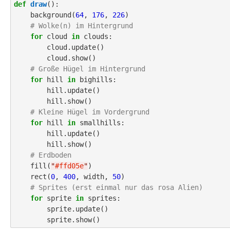
def
draw
():

    background(
64
, 
176
, 
226
)

# Wolke(n) im Hintergrund
for
 cloud 
in
 clouds:

        cloud.update()

        cloud.show()

# Große Hügel im Hintergrund
for
 hill 
in
 bighills:

        hill.update()

        hill.show()

# Kleine Hügel im Vordergrund         
for
 hill 
in
 smallhills:

        hill.update()

        hill.show()

# Erdboden    
    fill(
"
#ffd05e
"
)

    rect(
0
, 
400
, width, 
50
)

# Sprites (erst einmal nur das rosa Alien)
for
 sprite 
in
 sprites:

        sprite.update()
