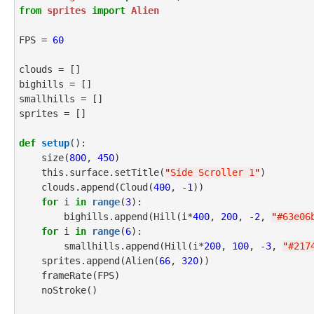
from
sprites
import
Alien
FPS = 
60
clouds = []

bighills = []

smallhills = []

sprites = []

def
setup
():

    size(
800
, 
450
)

    this.surface.setTitle(
"
Side Scroller 1
"
)

    clouds.append(Cloud(
400
, -
1
))

for
 i 
in
range
(
3
):

        bighills.append(Hill(i*
400
, 
200
, -
2
, 
"
#63e06
for
 i 
in
range
(
6
):

        smallhills.append(Hill(i*
200
, 
100
, -
3
, 
"
#217
    sprites.append(Alien(
66
, 
320
))

    frameRate(FPS)

    noStroke()
