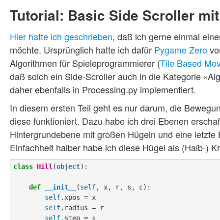
Tutorial: Basic Side Scroller mi
Hier hatte ich geschrieben
, daß ich gerne einmal ein
möchte. Ursprünglich hatte ich dafür
Pygame Zero
vor
Algorithmen für Spieleprogrammierer (
Tile Based Mo
daß solch ein Side-Scroller auch in die Kategorie »A
daher ebenfalls in Processing.py implementiert.
In diesem ersten Teil geht es nur darum, die Bewegun
diese funktioniert. Dazu habe ich drei Ebenen erscha
Hintergrundebene mit großen Hügeln und eine letzte
Einfachheit halber habe ich diese Hügel als (Halb-) Kr
class
Hill
(
object
):

def
__init__
(
self
, x, r, s, c):

self
.xpos = x

self
.radius = r

self
.step = s
