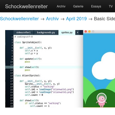
Schockwellenreiter
Archiv
Galerie
Essays
TV
Schockwellenreiter
→
Archiv
→
April 2019
→ Basic Side