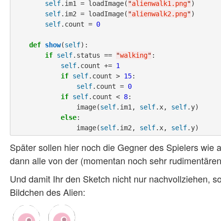
self
.im1 = loadImage(
"
alienwalk1.png
"
)

self
.im2 = loadImage(
"
alienwalk2.png
"
)

self
.count = 
0
def
show
(
self
):

if
self
.status == 
"
walking
"
:

self
.count += 
1
if
self
.count > 
15
:

self
.count = 
0
if
self
.count < 
8
:

                image(
self
.im1, 
self
.x, 
self
.y)

else
:

                image(
self
.im2, 
self
.x, 
self
Später sollen hier noch die Gegner des Spielers wie
dann alle von der (momentan noch sehr rudimentäre
Und damit Ihr den Sketch nicht nur nachvollziehen, 
Bildchen des Alien: