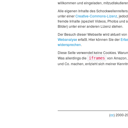
willkommen und eingeladen, mitzudiskutiere
Alle eigenen Inhalte des Schockwellenreiters
unter einer
Creative-Commons-Lizenz
, jedo
fremde Inhalte (speziell Videos, Photos und 
Bilder) unter einer anderen Lizenz stehen.
Der Besuch dieser Webseite wird aktuell von
Webanalyse
erfaßt. Hier können Sie der
Erfa
widersprechen
.
Diese Seite verwendet keine Cookies. Waru
Was allerdings die
von Amazon,
iframes
und Co. machen, entzieht sich meiner Kenntn
(
cc
) 2000-2