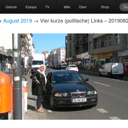
Galerie
Essays
TV
Wiki
Über
Shop
→
August 2019
→ Vier kurze (politische) Links – 201908