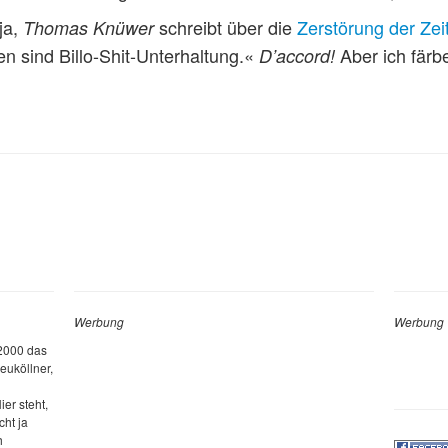
ja,
schreibt über die
Zerstörung der Ze
Thomas Knüwer
en sind Billo-Shit-Unterhaltung.«
Aber ich färbe
D’accord!
Werbung
Werbung
 2000 das
euköllner,
ier steht,
cht ja
h