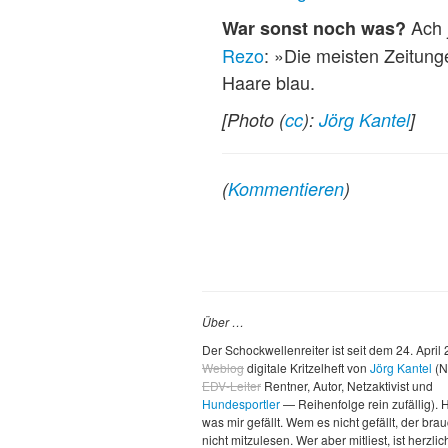
Ach 
War sonst noch was?
Rezo
: »Die meisten Zeitung
Haare blau.
[Photo (
cc
):
Jörg Kantel
]
(
Kommentieren
)
Über …
Der Schockwellenreiter ist seit dem 24. April
Weblog
digitale Kritzelheft von
Jörg Kantel
(N
EDV-Leiter
Rentner, Autor, Netzaktivist und
Hundesportler
— Reihenfolge rein zufällig). H
was mir gefällt. Wem es nicht gefällt, der brau
nicht mitzulesen. Wer aber mitliest, ist herzlic