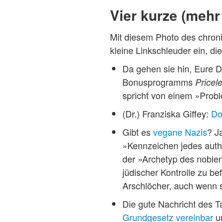
Vier kurze (mehr
Mit diesem Photo des chroni
kleine Linkschleuder ein, di
Da gehen sie hin, Eure D
Bonusprogramms
Pricel
spricht von einem »Pro
(Dr.) Franziska Giffey:
Do
Gibt es
vegane Nazis
? J
»Kennzeichen jedes authe
der »Archetyp des noblen
jüdischer Kontrolle zu b
Arschlöcher, auch wenn s
Die gute Nachricht des 
Grundgesetz vereinbar
un