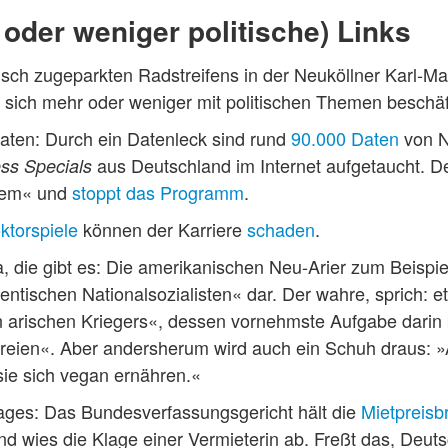
 oder weniger politische) Links
sch zugeparkten Radstreifens in der Neuköllner Karl-Mar
e sich mehr oder weniger mit politischen Themen beschäft
aten: Durch ein Datenleck sind rund
90.000 Daten
von N
aus Deutschland im Internet aufgetaucht. De
ess Specials
blem« und
stoppt das Programm
.
ktorspiele
können der Karriere
schaden
.
a, die gibt es: Die amerikanischen Neu-Arier zum Beispie
ntischen Nationalsozialisten« dar. Der wahre, sprich: et
 arischen Kriegers«, dessen vornehmste Aufgabe darin 
efreien«. Aber andersherum wird auch ein Schuh draus: »
ie sich vegan ernähren.«
Tages: Das Bundesverfassungsgericht hält die
Mietpreisb
d wies die Klage einer Vermieterin ab. Freßt das, Deu