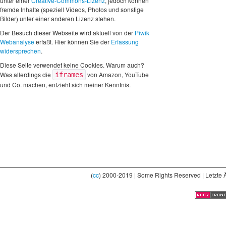
unter einer
Creative-Commons-Lizenz
, jedoch können
fremde Inhalte (speziell Videos, Photos und sonstige
Bilder) unter einer anderen Lizenz stehen.
Der Besuch dieser Webseite wird aktuell von der
Piwik
Webanalyse
erfaßt. Hier können Sie der
Erfassung
widersprechen
.
Diese Seite verwendet keine Cookies. Warum auch?
Was allerdings die
von Amazon, YouTube
iframes
und Co. machen, entzieht sich meiner Kenntnis.
(
cc
) 2000-2019 | Some Rights Reserved | Letzte 