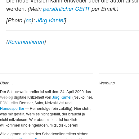
werden.
(Mein
persönlicher CERT
per Email.)
[Photo (
cc
):
Jörg Kantel
]
(
Kommentieren
)
Über …
Werbung
Der Schockwellenreiter ist seit dem 24. April 2000 das
Weblog
digitale Kritzelheft von
Jörg Kantel
(Neuköllner,
EDV-Leiter
Rentner, Autor, Netzaktivist und
Hundesportler
— Reihenfolge rein zufällig). Hier steht,
was mir gefällt. Wem es nicht gefällt, der braucht ja
nicht mitzulesen. Wer aber mitliest, ist herzlich
willkommen und eingeladen, mitzudiskutieren!
Alle eigenen Inhalte des Schockwellenreiters stehen