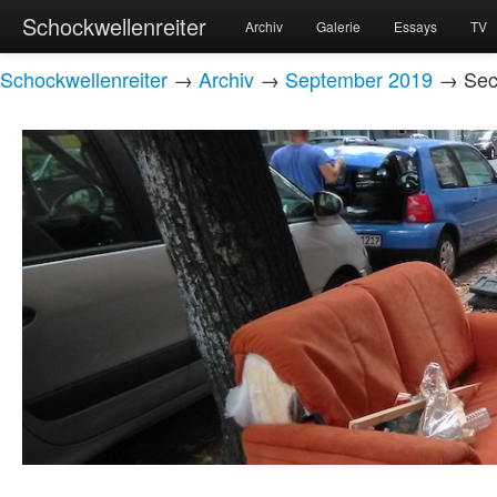
Schockwellenreiter
Archiv
Galerie
Essays
TV
Schockwellenreiter
→
Archiv
→
September 2019
→ Secu