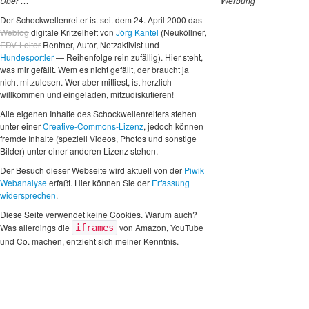
Über …
Werbung
Der Schockwellenreiter ist seit dem 24. April 2000 das
Weblog
digitale Kritzelheft von
Jörg Kantel
(Neuköllner,
EDV-Leiter
Rentner, Autor, Netzaktivist und
Hundesportler
— Reihenfolge rein zufällig). Hier steht,
was mir gefällt. Wem es nicht gefällt, der braucht ja
nicht mitzulesen. Wer aber mitliest, ist herzlich
willkommen und eingeladen, mitzudiskutieren!
Alle eigenen Inhalte des Schockwellenreiters stehen
unter einer
Creative-Commons-Lizenz
, jedoch können
fremde Inhalte (speziell Videos, Photos und sonstige
Bilder) unter einer anderen Lizenz stehen.
Der Besuch dieser Webseite wird aktuell von der
Piwik
Webanalyse
erfaßt. Hier können Sie der
Erfassung
widersprechen
.
Diese Seite verwendet keine Cookies. Warum auch?
Was allerdings die
von Amazon, YouTube
iframes
und Co. machen, entzieht sich meiner Kenntnis.