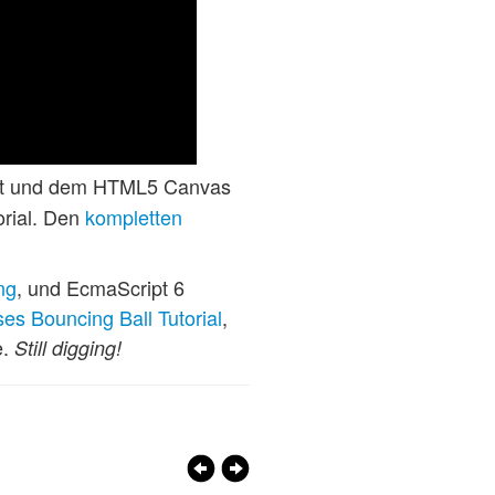
ipt und dem HTML5 Canvas
orial. Den
kompletten
ng
, und EcmaScript 6
ses Bouncing Ball Tutorial
,
e.
Still digging!