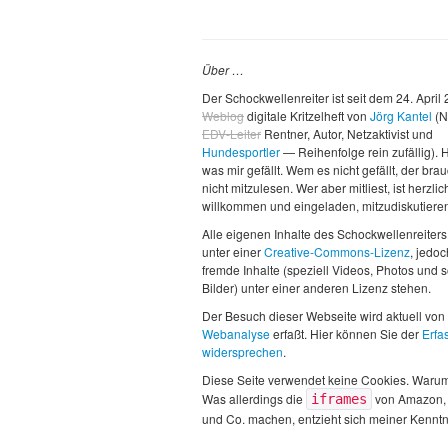
Über …
Der Schockwellenreiter ist seit dem 24. April
Weblog
digitale Kritzelheft von
Jörg Kantel
(N
EDV-Leiter
Rentner, Autor, Netzaktivist und
Hundesportler
— Reihenfolge rein zufällig). H
was mir gefällt. Wem es nicht gefällt, der brau
nicht mitzulesen. Wer aber mitliest, ist herzlic
willkommen und eingeladen, mitzudiskutiere
Alle eigenen Inhalte des Schockwellenreiters
unter einer
Creative-Commons-Lizenz
, jedo
fremde Inhalte (speziell Videos, Photos und 
Bilder) unter einer anderen Lizenz stehen.
Der Besuch dieser Webseite wird aktuell von
Webanalyse
erfaßt. Hier können Sie der
Erfa
widersprechen
.
Diese Seite verwendet keine Cookies. Waru
Was allerdings die
von Amazon,
iframes
und Co. machen, entzieht sich meiner Kenntn