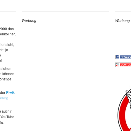
Werbung
Werbung
 2000 das
euköllner,
ier steht,
cht ja
h
n!
 stehen
ch können
sonstige
 der
Piwik
ssung
m auch?
 YouTube
is.