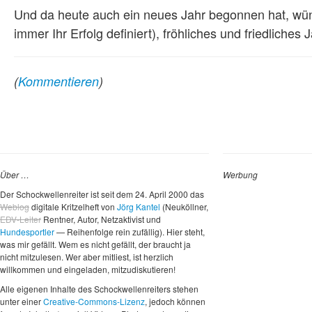
Und da heute auch ein neues Jahr begonnen hat, wüns
immer Ihr Erfolg definiert), fröhliches und friedliche
(
Kommentieren
)
Über …
Werbung
Der Schockwellenreiter ist seit dem 24. April 2000 das
Weblog
digitale Kritzelheft von
Jörg Kantel
(Neuköllner,
EDV-Leiter
Rentner, Autor, Netzaktivist und
Hundesportler
— Reihenfolge rein zufällig). Hier steht,
was mir gefällt. Wem es nicht gefällt, der braucht ja
nicht mitzulesen. Wer aber mitliest, ist herzlich
willkommen und eingeladen, mitzudiskutieren!
Alle eigenen Inhalte des Schockwellenreiters stehen
unter einer
Creative-Commons-Lizenz
, jedoch können