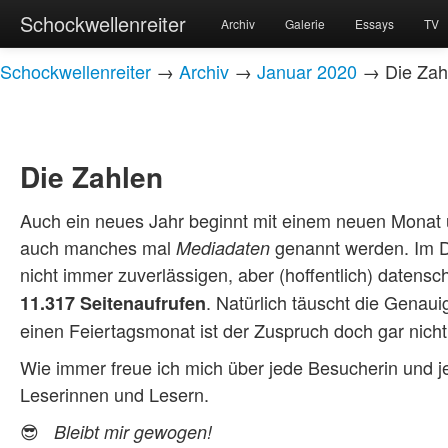
Schockwellenreiter
Archiv
Galerie
Essays
TV
Schockwellenreiter
→
Archiv
→
Januar 2020
→ Die Zah
Die Zahlen
Auch ein neues Jahr beginnt mit einem neuen Monat u
auch manches mal
genannt werden. Im 
Mediadaten
nicht immer zuverlässigen, aber (hoffentlich) daten
. Natürlich täuscht die Genauig
11.317 Seitenaufrufen
einen Feiertagsmonat ist der Zuspruch doch gar nicht
Wie immer freue ich mich über jede Besucherin und 
Leserinnen und Lesern.
😎
Bleibt mir gewogen!