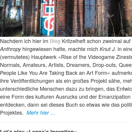
Nachdem ich hier im
Blog
Kritzelheft schon zweimal au
hingewiesen hatte, machte mich
in ein
Anthropy
Knut J.
(vermutetes) Hauptwerk »Rise of the Videogame Zinest
Normals, Amateurs, Artists, Dreamers, Drop-outs, Que
People Like You Are Taking Back an Art Form« aufmer
ihre Veröffentlichungen als ein großes Projekt sähe, me
unterschiedliche Menschen dazu zu bringen, das Entwic
eine Form des kulturen Ausrucks und der Emanzipation 
entdecken, dann sei dieses Buch so etwas wie das polit
Projektes.
Mehr hier …
Let’s play »Lenna’s Inception«