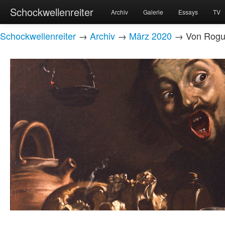
Schockwellenreiter
Archiv
Galerie
Essays
TV
Schockwellenreiter
→
Archiv
→
März 2020
→ Von Rogue