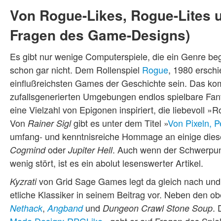
Von Rogue-Likes, Rogue-Lites 
Fragen des Game-Designs)
Es gibt nur wenige Computerspiele, die ein Genre be
schon gar nicht. Dem Rollenspiel
Rogue
, 1980 erschi
einflußreichsten Games der Geschichte sein. Das k
zufallsgenerierten Umgebungen endlos spielbare Fan
eine Vielzahl von Epigonen inspiriert, die liebevoll
Von
gibt es unter dem Titel »
Von Pixeln, 
Rainer Sigl
umfang- und kenntnisreiche Hommage an einige dies
oder
. Auch wenn der Schwerpun
Cogmind
Jupiter Hell
wenig stört, ist es ein abolut lesenswerter Artikel.
von Grid Sage Games legt da gleich nach und 
Kyzrati
etliche Klassiker in seinem Beitrag vor. Neben den 
,
und
. 
Nethack
Angband
Dungeon Crawl Stone Soup
Mode Design: RPGLike
« geht er auf Fragen des Spie