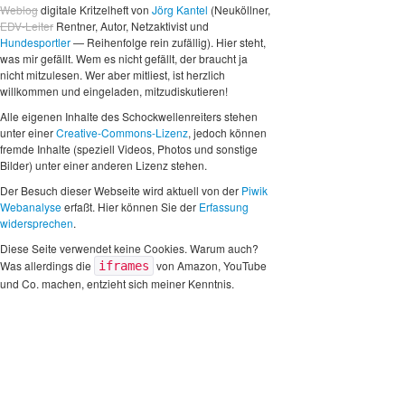
Weblog
digitale Kritzelheft von
Jörg Kantel
(Neuköllner,
EDV-Leiter
Rentner, Autor, Netzaktivist und
Hundesportler
— Reihenfolge rein zufällig). Hier steht,
was mir gefällt. Wem es nicht gefällt, der braucht ja
nicht mitzulesen. Wer aber mitliest, ist herzlich
willkommen und eingeladen, mitzudiskutieren!
Alle eigenen Inhalte des Schockwellenreiters stehen
unter einer
Creative-Commons-Lizenz
, jedoch können
fremde Inhalte (speziell Videos, Photos und sonstige
Bilder) unter einer anderen Lizenz stehen.
Der Besuch dieser Webseite wird aktuell von der
Piwik
Webanalyse
erfaßt. Hier können Sie der
Erfassung
widersprechen
.
Diese Seite verwendet keine Cookies. Warum auch?
Was allerdings die
von Amazon, YouTube
iframes
und Co. machen, entzieht sich meiner Kenntnis.