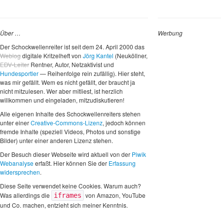
Über …
Werbung
Der Schockwellenreiter ist seit dem 24. April 2000 das
Weblog
digitale Kritzelheft von
Jörg Kantel
(Neuköllner,
EDV-Leiter
Rentner, Autor, Netzaktivist und
Hundesportler
— Reihenfolge rein zufällig). Hier steht,
was mir gefällt. Wem es nicht gefällt, der braucht ja
nicht mitzulesen. Wer aber mitliest, ist herzlich
willkommen und eingeladen, mitzudiskutieren!
Alle eigenen Inhalte des Schockwellenreiters stehen
unter einer
Creative-Commons-Lizenz
, jedoch können
fremde Inhalte (speziell Videos, Photos und sonstige
Bilder) unter einer anderen Lizenz stehen.
Der Besuch dieser Webseite wird aktuell von der
Piwik
Webanalyse
erfaßt. Hier können Sie der
Erfassung
widersprechen
.
Diese Seite verwendet keine Cookies. Warum auch?
Was allerdings die
von Amazon, YouTube
iframes
und Co. machen, entzieht sich meiner Kenntnis.