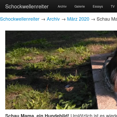
Schockwellenreiter
Archiv
Galerie
Essays
TV
Schockwellenreiter
→
Archiv
→
März 2020
→ Schau Mam
Urplötzlich ist es wie
Schau Mama, ein Hundebild!