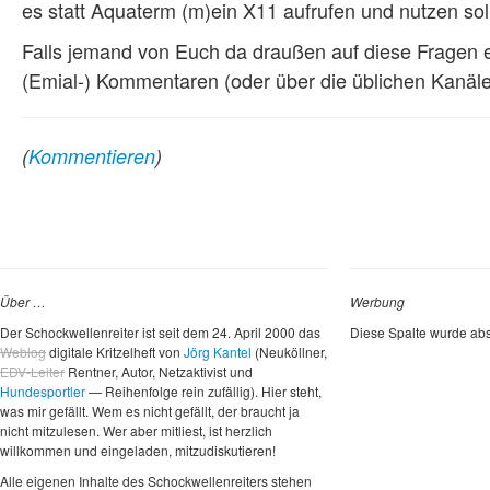
es statt Aquaterm (m)ein X11 aufrufen und nutzen so
Falls jemand von Euch da draußen auf diese Fragen ei
(Emial-) Kommentaren (oder über die üblichen Kanäle
(
Kommentieren
)
Über …
Werbung
Der Schockwellenreiter ist seit dem 24. April 2000 das
Diese Spalte wurde abs
Weblog
digitale Kritzelheft von
Jörg Kantel
(Neuköllner,
EDV-Leiter
Rentner, Autor, Netzaktivist und
Hundesportler
— Reihenfolge rein zufällig). Hier steht,
was mir gefällt. Wem es nicht gefällt, der braucht ja
nicht mitzulesen. Wer aber mitliest, ist herzlich
willkommen und eingeladen, mitzudiskutieren!
Alle eigenen Inhalte des Schockwellenreiters stehen