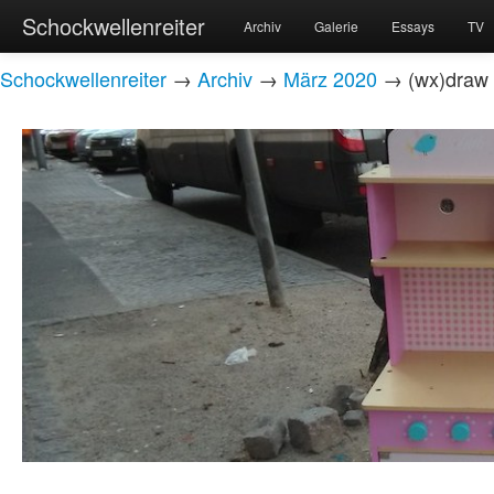
Schockwellenreiter
Archiv
Galerie
Essays
TV
Schockwellenreiter
→
Archiv
→
März 2020
→ (wx)draw v