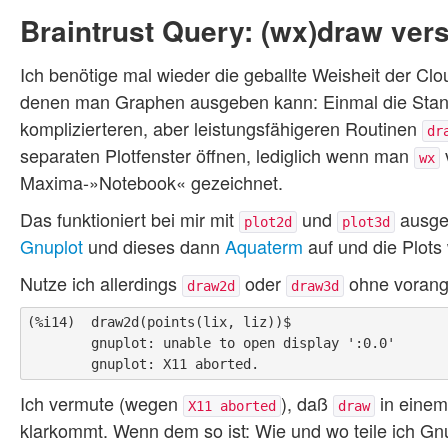
Braintrust Query: (wx)draw ver
Ich benötige mal wieder die geballte Weisheit der Clo
denen man Graphen ausgeben kann: Einmal die Stan
komplizierteren, aber leistungsfähigeren Routinen
dr
separaten Plotfenster öffnen, lediglich wenn man
v
wx
Maxima-»Notebook« gezeichnet.
Das funktioniert bei mir mit
und
ausgez
plot2d
plot3d
Gnuplot
und dieses dann
Aquaterm
auf und die Plots
Nutze ich allerdings
oder
ohne vorang
draw2d
draw3d
(%i14)  draw2d(points(lix, liz))$

        gnuplot: unable to open display ':0.0'

Ich vermute (wegen
), daß
in einem
X11 aborted
draw
klarkommt. Wenn dem so ist: Wie und wo teile ich Gnu