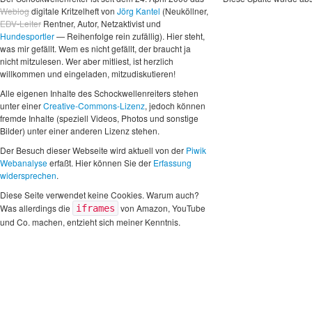
Weblog
digitale Kritzelheft von
Jörg Kantel
(Neuköllner,
EDV-Leiter
Rentner, Autor, Netzaktivist und
Hundesportler
— Reihenfolge rein zufällig). Hier steht,
was mir gefällt. Wem es nicht gefällt, der braucht ja
nicht mitzulesen. Wer aber mitliest, ist herzlich
willkommen und eingeladen, mitzudiskutieren!
Alle eigenen Inhalte des Schockwellenreiters stehen
unter einer
Creative-Commons-Lizenz
, jedoch können
fremde Inhalte (speziell Videos, Photos und sonstige
Bilder) unter einer anderen Lizenz stehen.
Der Besuch dieser Webseite wird aktuell von der
Piwik
Webanalyse
erfaßt. Hier können Sie der
Erfassung
widersprechen
.
Diese Seite verwendet keine Cookies. Warum auch?
Was allerdings die
von Amazon, YouTube
iframes
und Co. machen, entzieht sich meiner Kenntnis.