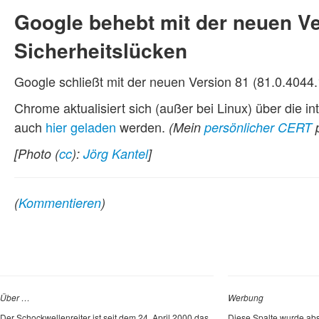
Google behebt mit der neuen V
Sicherheitslücken
Google schließt mit der neuen Version 81 (81.0.404
Chrome aktualisiert sich (außer bei Linux) über die i
auch
hier geladen
werden.
(Mein
persönlicher CERT
p
[Photo (
cc
):
Jörg Kantel
]
(
Kommentieren
)
Über …
Werbung
Der Schockwellenreiter ist seit dem 24. April 2000 das
Diese Spalte wurde abs