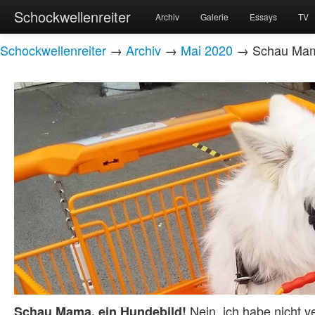
Schockwellenreiter
Archiv
Galerie
Essays
TV
Schockwellenreiter
→
Archiv
→
Mai 2020
→ Schau Mama
Nein, ich habe nicht v
Schau Mama, ein Hundebild!