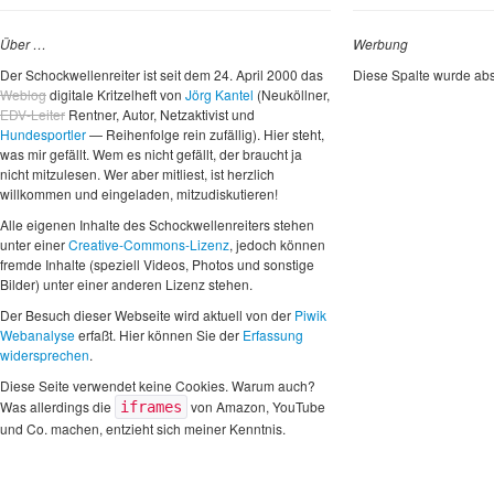
Über …
Werbung
Der Schockwellenreiter ist seit dem 24. April 2000 das
Diese Spalte wurde abs
Weblog
digitale Kritzelheft von
Jörg Kantel
(Neuköllner,
EDV-Leiter
Rentner, Autor, Netzaktivist und
Hundesportler
— Reihenfolge rein zufällig). Hier steht,
was mir gefällt. Wem es nicht gefällt, der braucht ja
nicht mitzulesen. Wer aber mitliest, ist herzlich
willkommen und eingeladen, mitzudiskutieren!
Alle eigenen Inhalte des Schockwellenreiters stehen
unter einer
Creative-Commons-Lizenz
, jedoch können
fremde Inhalte (speziell Videos, Photos und sonstige
Bilder) unter einer anderen Lizenz stehen.
Der Besuch dieser Webseite wird aktuell von der
Piwik
Webanalyse
erfaßt. Hier können Sie der
Erfassung
widersprechen
.
Diese Seite verwendet keine Cookies. Warum auch?
Was allerdings die
von Amazon, YouTube
iframes
und Co. machen, entzieht sich meiner Kenntnis.