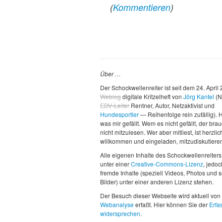
(
Kommentieren
)
Über …
Der Schockwellenreiter ist seit dem 24. April
Weblog
digitale Kritzelheft von
Jörg Kantel
(N
EDV-Leiter
Rentner, Autor, Netzaktivist und
Hundesportler
— Reihenfolge rein zufällig). H
was mir gefällt. Wem es nicht gefällt, der brau
nicht mitzulesen. Wer aber mitliest, ist herzlic
willkommen und eingeladen, mitzudiskutiere
Alle eigenen Inhalte des Schockwellenreiters
unter einer
Creative-Commons-Lizenz
, jedo
fremde Inhalte (speziell Videos, Photos und 
Bilder) unter einer anderen Lizenz stehen.
Der Besuch dieser Webseite wird aktuell von
Webanalyse
erfaßt. Hier können Sie der
Erfa
widersprechen
.