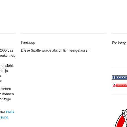
Werbung
Werbung
 2000 das
Diese Spalte wurde absichtlich leergelassen!
euköllner,
ier steht,
cht ja
h
n!
 stehen
ch können
sonstige
 der
Piwik
ssung