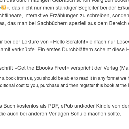
e
«, das nicht nur mein ständiger Begleiter bei der Er
htlineare, interaktive Erzählungen zu schreiben, sonde
twas, das man bei Sachbüchern speziell aus dem Bereic
r bei der Lektüre von »Hello Scratch!« einfach nur Les
mit verknüpfe. Ein erstes Durchblättern scheint diese 
chrift »Get the Ebooks Free!« verspricht der Verlag (Ma
a book from us, you should be able to read it in any format we h
dditional cost to you, purchase and then register this book at th
 Buch kostenlos als PDF, ePub und/oder Kindle von den
 die auch bei anderen Verlagen Schule machen sollte.