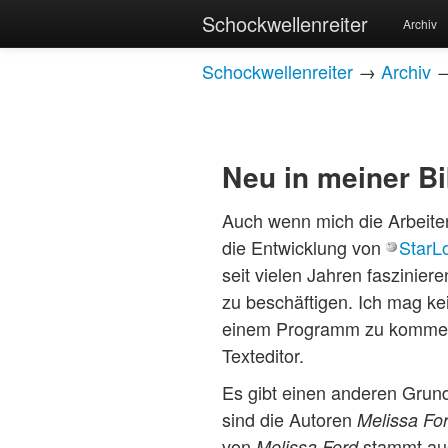
Schockwellenreiter
Archiv
Schockwellenreiter
→
Archiv
Neu in meiner Bi
Auch wenn mich die Arbeit
die Entwicklung von
StarL
seit vielen Jahren fasziniere
zu beschäftigen. Ich mag ke
einem Programm zu kommen, 
Texteditor.
Es gibt einen anderen Grun
sind die Autoren
Melissa Fo
von
stammt auc
Melissa Ford