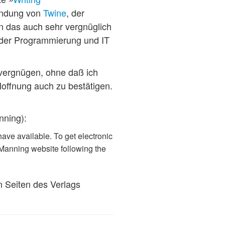
kundung von
Twine
, der
rn das auch sehr vergnüglich
h der Programmierung und IT
evergnügen, ohne daß ich
Hoffnung auch zu bestätigen.
nning):
ave available. To get electronic
e Manning website following the
 Seiten des Verlags