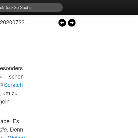
– 20200723
besonders
« – schon
Scratch
, um zu
)ein
habe. Es
. Denn
die
te »
Writing