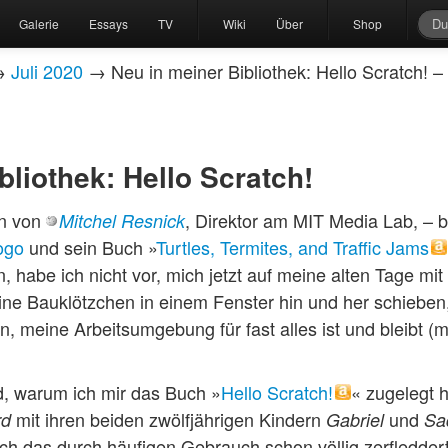
Galerie
Essays
TV
Wiki
Über
Shop
→
Juli 2020
→ Neu in meiner Bibliothek: Hello Scratch! 
bliothek: Hello Scratch!
en von
, Direktor am MIT Media Lab, – 
Mitchel Resnick
ogo
und sein Buch »
Turtles, Termites, and Traffic Jams
n, habe ich nicht vor, mich jetzt auf meine alten Tage mit
ine Bauklötzchen in einem Fenster hin und her schieben
meine Arbeitsumgebung für fast alles ist und bleibt (m
d, warum ich mir das Buch »
Hello Scratch!
« zugelegt 
mit ihren beiden zwölfjährigen Kindern
und
rd
Gabriel
Sa
h das durch häufigen Gebrauch schon völlig zerfledder