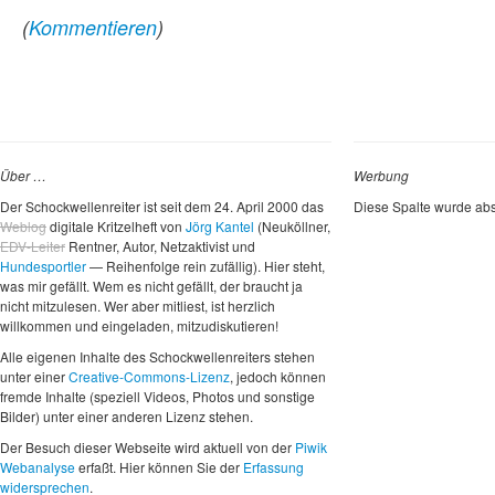
(
Kommentieren
)
Über …
Werbung
Der Schockwellenreiter ist seit dem 24. April 2000 das
Diese Spalte wurde abs
Weblog
digitale Kritzelheft von
Jörg Kantel
(Neuköllner,
EDV-Leiter
Rentner, Autor, Netzaktivist und
Hundesportler
— Reihenfolge rein zufällig). Hier steht,
was mir gefällt. Wem es nicht gefällt, der braucht ja
nicht mitzulesen. Wer aber mitliest, ist herzlich
willkommen und eingeladen, mitzudiskutieren!
Alle eigenen Inhalte des Schockwellenreiters stehen
unter einer
Creative-Commons-Lizenz
, jedoch können
fremde Inhalte (speziell Videos, Photos und sonstige
Bilder) unter einer anderen Lizenz stehen.
Der Besuch dieser Webseite wird aktuell von der
Piwik
Webanalyse
erfaßt. Hier können Sie der
Erfassung
widersprechen
.