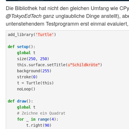
Die Bibliothek hat nicht den gleichen Umfang wie CPy
ganz unglaubliche Dinge anstellt), abe
@TokyoEdTech
untenstehendem Testprogramm erst einmal evaluiert, ob
add_library(
'
Turtle
'
)

def
setup
():

global
 t

    size(
250
, 
250
)

    this.surface.setTitle(
u
"
Schildkröte
"
)

    background(
255
)

    stroke(
0
)

    t = Turtle(this)

    noLoop()

def
draw
():

global
 t

# Zeichne ein Quadrat
for
 _ 
in
range
(
4
):

        t.right(
90
)
