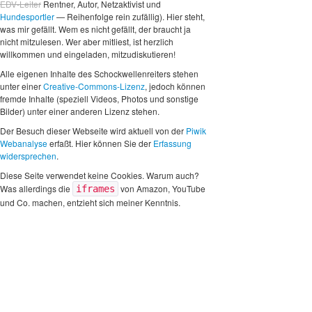
EDV-Leiter
Rentner, Autor, Netzaktivist und
Hundesportler
— Reihenfolge rein zufällig). Hier steht,
was mir gefällt. Wem es nicht gefällt, der braucht ja
nicht mitzulesen. Wer aber mitliest, ist herzlich
willkommen und eingeladen, mitzudiskutieren!
Alle eigenen Inhalte des Schockwellenreiters stehen
unter einer
Creative-Commons-Lizenz
, jedoch können
fremde Inhalte (speziell Videos, Photos und sonstige
Bilder) unter einer anderen Lizenz stehen.
Der Besuch dieser Webseite wird aktuell von der
Piwik
Webanalyse
erfaßt. Hier können Sie der
Erfassung
widersprechen
.
Diese Seite verwendet keine Cookies. Warum auch?
Was allerdings die
von Amazon, YouTube
iframes
und Co. machen, entzieht sich meiner Kenntnis.