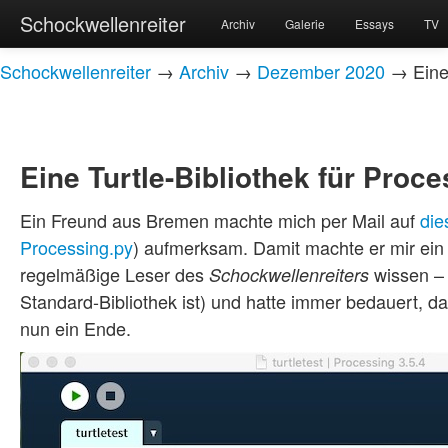
Schockwellenreiter
Archiv
Galerie
Essays
TV
Schockwellenreiter
→
Archiv
→
Dezember 2020
→ Eine 
Eine Turtle-Bibliothek für Proce
Ein Freund aus Bremen machte mich per Mail auf
die
Processing.py
) aufmerksam. Damit machte er mir ei
regelmäßige Leser des
wissen – 
Schockwellenreiters
Standard-Bibliothek ist) und hatte immer bedauert, da
nun ein Ende.