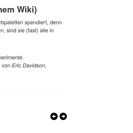
nem Wiki)
bpaletten spendiert, denn
ind sie (fast) alle in
.
perimente
s von
,
Eric Davidson