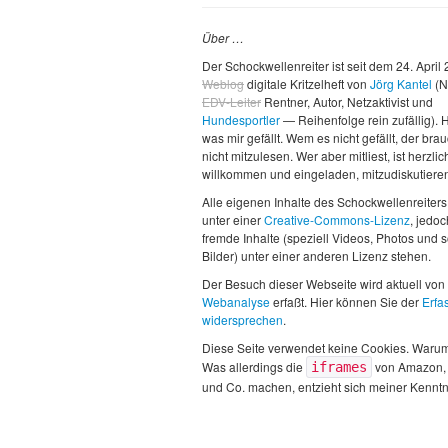
Über …
Der Schockwellenreiter ist seit dem 24. April
Weblog
digitale Kritzelheft von
Jörg Kantel
(N
EDV-Leiter
Rentner, Autor, Netzaktivist und
Hundesportler
— Reihenfolge rein zufällig). H
was mir gefällt. Wem es nicht gefällt, der brau
nicht mitzulesen. Wer aber mitliest, ist herzlic
willkommen und eingeladen, mitzudiskutiere
Alle eigenen Inhalte des Schockwellenreiters
unter einer
Creative-Commons-Lizenz
, jedo
fremde Inhalte (speziell Videos, Photos und 
Bilder) unter einer anderen Lizenz stehen.
Der Besuch dieser Webseite wird aktuell von
Webanalyse
erfaßt. Hier können Sie der
Erfa
widersprechen
.
Diese Seite verwendet keine Cookies. Waru
Was allerdings die
von Amazon,
iframes
und Co. machen, entzieht sich meiner Kenntn