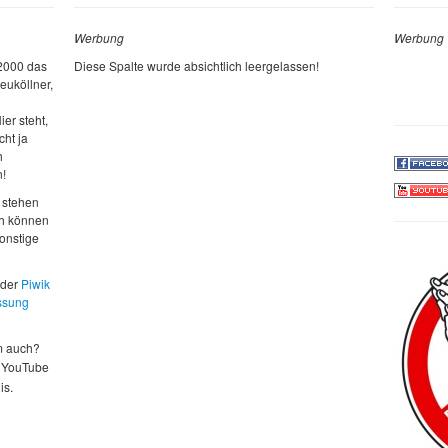
Werbung
Werbung
 2000 das
Diese Spalte wurde absichtlich leergelassen!
euköllner,
ier steht,
cht ja
h
n!
 stehen
ch können
sonstige
 der
Piwik
ssung
m auch?
 YouTube
is.