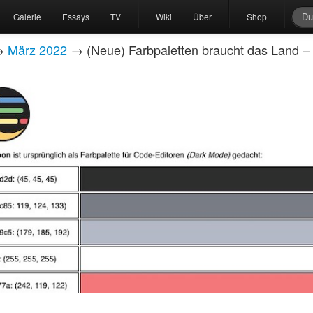
Galerie
Essays
TV
Wiki
Über
Shop
→
März 2022
→ (Neue) Farbpaletten braucht das Land 