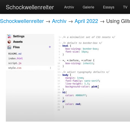
Schockwellenreiter
Archiv
Galerie
Essays
TV
Schockwellenreiter
→
Archiv
→
April 2022
→ Using Glit